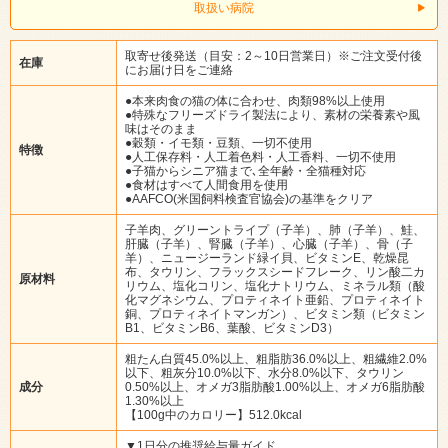
取扱い病院
取寄せ後発送（目安：2～10日営業日）※ご注文受付後
在庫
にお届け日をご連絡
●本来肉食の猫の体に合わせ、肉類98%以上使用
●特殊なフリーズドライ製法により、素材の栄養素や風
味はそのまま
●穀類・イモ類・豆類、一切不使用
特徴
●人工保存料・人工着色料・人工香料、一切不使用
●子猫からシニア猫まで､全年齢・全猫種対応
●食材はすべて人間食用を使用
●AAFCO(米国飼料検査官協会)の基準をクリア
子羊肉、グリーントライプ（子羊）、肺（子羊）、鮭、
肝臓（子羊）、腎臓（子羊）、心臓（子羊）、骨（子
羊）、ニュージーランド緑イ貝、ビタミンE、乾燥昆
布、タウリン、フラックスシードフレーク、リン酸二カ
原材料
リウム、塩化コリン、塩化ナトリウム、ミネラル類（酸
化マグネシウム、プロティネイト亜鉛、プロティネイト
銅、プロティネイトマンガン）、ビタミン類（ビタミン
B1、ビタミンB6、葉酸、ビタミンD3）
粗たん白質45.0%以上、粗脂肪36.0%以上、粗繊維2.0%
以下、粗灰分10.0%以下、水分8.0%以下、タウリン
成分
0.50%以上、オメガ3脂肪酸1.00%以上、オメガ6脂肪酸
1.30%以上
【100g中のカロリー】512.0kcal
▼1日分の推奨給与量ガイド