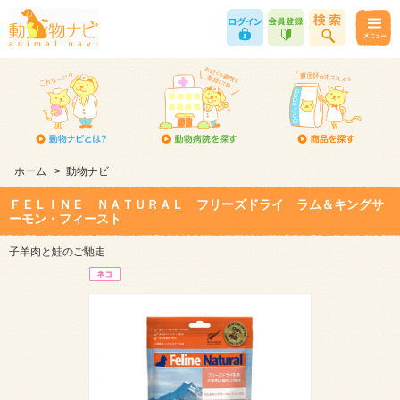
ホーム
>
動物ナビ
ＦＥＬＩＮＥ ＮＡＴＵＲＡＬ フリーズドライ ラム＆キングサ
ーモン・フィースト
子羊肉と鮭のご馳走