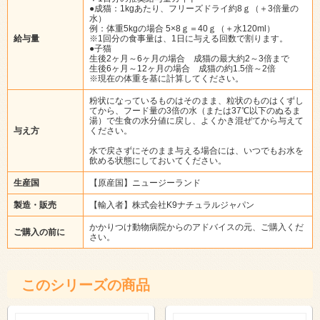
●成猫：1kgあたり、フリーズドライ約8ｇ（＋3倍量の
水）
例：体重5kgの場合 5×8ｇ＝40ｇ（＋水120ml）
給与量
※1回分の食事量は、1日に与える回数で割ります。
●子猫
生後2ヶ月～6ヶ月の場合 成猫の最大約2～3倍まで
生後6ヶ月～12ヶ月の場合 成猫の約1.5倍～2倍
※現在の体重を基に計算してください。
粉状になっているものはそのまま、粒状のものはくずし
てから、フード量の3倍の水（または37℃以下のぬるま
湯）で生食の水分値に戻し、よくかき混ぜてから与えて
与え方
ください。
水で戻さずにそのまま与える場合には、いつでもお水を
飲める状態にしておいてください。
生産国
【原産国】ニュージーランド
製造・販売
【輸入者】株式会社K9ナチュラルジャパン
かかりつけ動物病院からのアドバイスの元、ご購入くだ
ご購入の前に
さい。
このシリーズの商品