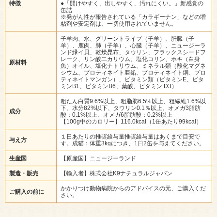
特徴
●「開けやすく、出しやすく、汚れにくい。」新感覚の
缶詰
※発がん性が報告されている「カラギーナン」などの増
粘剤や安定剤は、一切使用されていません。
子羊肉、水、グリーントライプ（子羊）、肝臓（子
羊）、鹿肉、肺（子羊）、心臓（子羊）、ニュージーラ
ンド緑イ貝、乾燥昆布、タウリン、フラックスシードフ
レーク、リン酸二カリウム、塩化コリン、ホキ（白身
原材料
魚）オイル、塩化ナトリウム、ミネラル類（酸化マグネ
シウム、プロティネイト亜鉛、プロティネイト銅、プロ
ティネイトマンガン）、ビタミン類（ビタミンE、ビタ
ミンB1、ビタミンB6、葉酸、ビタミン D3）
粗たん白質9.6%以上、粗脂肪6.5%以上、粗繊維1.6%以
下、水分82%以下、タウリン0.1％以上、オメガ3脂肪
成分
酸：0.1%以上、オメガ6脂肪酸：0.2%以上
【100g中のカロリー】116.0kcal（1缶あたり99kcal）
１日あたりの推奨給与量推奨給与量はあくまで目安で
与え方
す。成猫：体重3kgにつき、1日2缶を与えてください。
生産国
【原産国】ニュージーランド
製造・販売
【輸入者】株式会社K9ナチュラルジャパン
かかりつけ動物病院からのアドバイスの元、ご購入くだ
ご購入の前に
さい。