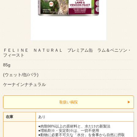
ＦＥＬＩＮＥ ＮＡＴＵＲＡＬ プレミアム缶 ラム＆ベニソン・
フィースト
85g
(ウェット/缶/バラ)
ケーナインナチュラル
取扱い病院
在庫
あり
●肉類98%以上の原材料と、水だけの新製法
●増粘剤※・安定剤※は、一切不使用
●動物に必要不可欠な「水分」を食事から自然に摂取