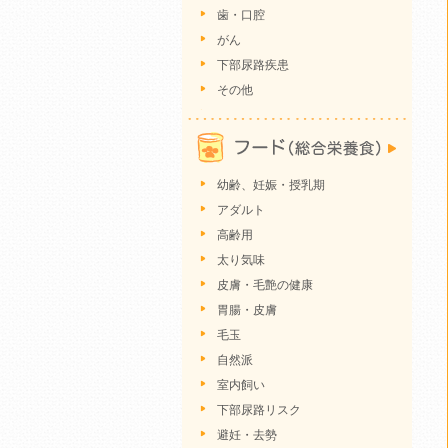
歯・口腔
がん
下部尿路疾患
その他
幼齢、妊娠・授乳期
アダルト
高齢用
太り気味
皮膚・毛艶の健康
胃腸・皮膚
毛玉
自然派
室内飼い
下部尿路リスク
避妊・去勢