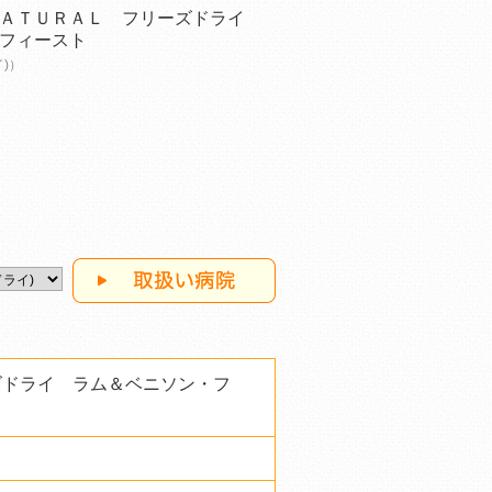
ＮＡＴＵＲＡＬ フリーズドライ
フィースト
イ)）
ズドライ ラム＆ベニソン・フ