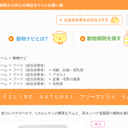
ホーム
>
動物ナビ
ホーム
>
フード（総合栄養食）
ホーム
>
フード（総合栄養食）
>
幼齢、妊娠・授乳期
ホーム
>
フード（総合栄養食）
>
アダルト
ホーム
>
フード（総合栄養食）
>
皮膚・毛艶の健康
ホーム
>
フード（総合栄養食）
>
自然派
ＦＥＬＩＮＥ ＮＡＴＵＲＡＬ フリーズドライ ラ
低コレステロールで、Lカルニチンの豊富なラムと、高タンパク低脂質の鹿肉を使