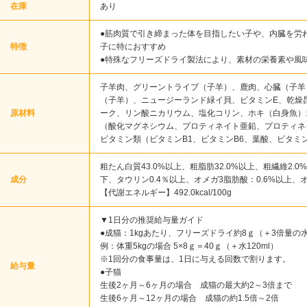
在庫
あり
●筋肉質で引き締まった体を目指したい子や、内臓を労
特徴
子に特におすすめ
●特殊なフリーズドライ製法により、素材の栄養素や風
子羊肉、グリーントライプ（子羊）、鹿肉、心臓（子羊
（子羊）、ニュージーランド緑イ貝、ビタミンE、乾燥
原材料
ーク、リン酸ニカリウム、塩化コリン、ホキ（白身魚）
（酸化マグネシウム、プロティネイト亜鉛、プロティネ
ビタミン類（ビタミンB1、ビタミンB6、葉酸、ビタミン
粗たん白質43.0%以上、粗脂肪32.0%以上、粗繊維2.0
成分
下、タウリン0.4％以上、オメガ3脂肪酸：0.6%以上、オ
【代謝エネルギー】492.0kcal/100g
▼1日分の推奨給与量ガイド
●成猫：1kgあたり、フリーズドライ約8ｇ（＋3倍量の
例：体重5kgの場合 5×8ｇ＝40ｇ（＋水120ml）
※1回分の食事量は、1日に与える回数で割ります。
給与量
●子猫
生後2ヶ月～6ヶ月の場合 成猫の最大約2～3倍まで
生後6ヶ月～12ヶ月の場合 成猫の約1.5倍～2倍