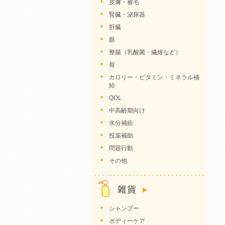
皮膚・被毛
腎臓・泌尿器
肝臓
眼
整腸（乳酸菌・繊維など）
骨
カロリー・ビタミン・ミネラル補
給
QOL
中高齢期向け
水分補給
投薬補助
問題行動
その他
シャンプー
ボディーケア