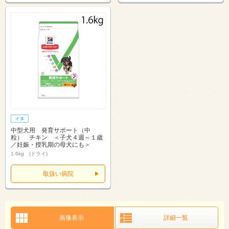
中型犬用 発育サポート（中
粒） チキン ＜子犬４週～１歳
／妊娠・授乳期の母犬にも＞
1.6kg (ドライ)
取扱い病院
画像表示
詳細一覧