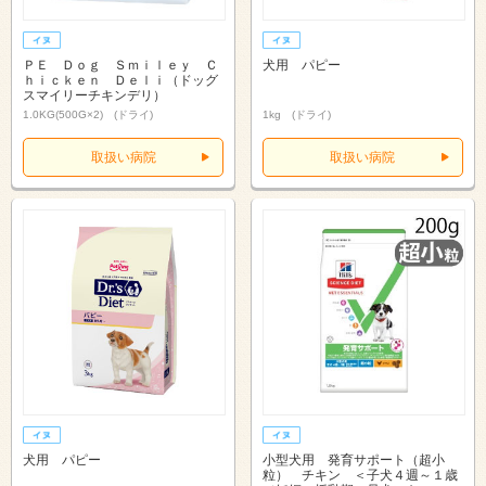
ＰＥ Ｄｏｇ Ｓｍｉｌｅｙ Ｃ
犬用 パピー
ｈｉｃｋｅｎ Ｄｅｌｉ（ドッグ
スマイリーチキンデリ）
1.0KG(500G×2) (ドライ)
1kg (ドライ)
取扱い病院
取扱い病院
犬用 パピー
小型犬用 発育サポート（超小
粒） チキン ＜子犬４週～１歳