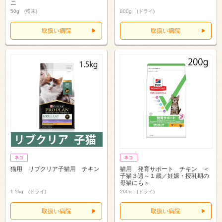
ニ
50g (粉末)
800g (ドライ)
取扱い病院
取扱い病院
猫用 リブクリア子猫用 チキン
猫用 発育サポート チキン ＜
子猫３週～１歳／妊娠・授乳期の
母猫にも＞
1.5kg (ドライ)
200g (ドライ)
取扱い病院
取扱い病院