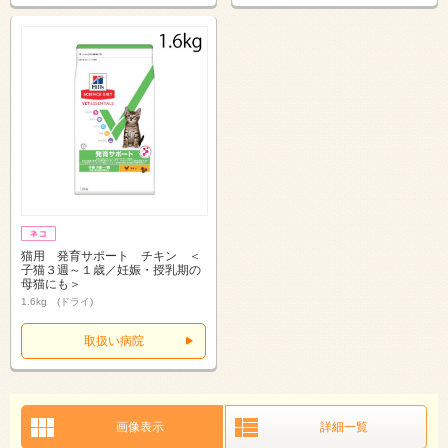
猫用 発育サポート チキン ＜
子猫３週～１歳／妊娠・授乳期の
母猫にも＞
1.6kg (ドライ)
取扱い病院
画像表示
詳細一覧