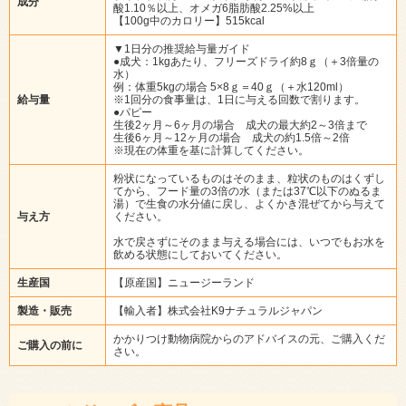
成分
酸1.10％以上、オメガ6脂肪酸2.25%以上
【100g中のカロリー】515kcal
▼1日分の推奨給与量ガイド
●成犬：1kgあたり、フリーズドライ約8ｇ（＋3倍量の
水）
例：体重5kgの場合 5×8ｇ＝40ｇ（＋水120ml）
給与量
※1回分の食事量は、1日に与える回数で割ります。
●パピー
生後2ヶ月～6ヶ月の場合 成犬の最大約2～3倍まで
生後6ヶ月～12ヶ月の場合 成犬の約1.5倍～2倍
※現在の体重を基に計算してください。
粉状になっているものはそのまま、粒状のものはくずし
てから、フード量の3倍の水（または37℃以下のぬるま
湯）で生食の水分値に戻し、よくかき混ぜてから与えて
与え方
ください。
水で戻さずにそのまま与える場合には、いつでもお水を
飲める状態にしておいてください。
生産国
【原産国】ニュージーランド
製造・販売
【輸入者】株式会社K9ナチュラルジャパン
かかりつけ動物病院からのアドバイスの元、ご購入くだ
ご購入の前に
さい。