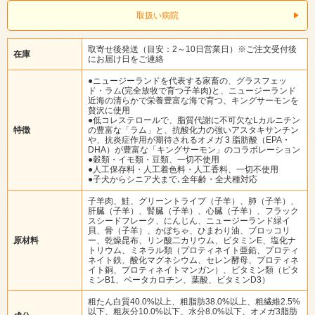
取扱い病院
取寄せ後発送（目安：2～10日営業日）※ご注文受付後
在庫
にお届け日をご連絡
●ニュージーランドを代表する家畜の、グラスフェッ
ド・ラム(完全放牧で育つ子羊肉)と、ニュージーランド
近海の清らかで栄養豊富な海で育つ、キングサーモンを
贅沢に使用
●低コレステロールで、脂質代謝に不可欠なLカルニチン
特徴
の豊富な「ラム」と、抗酸化力の強いアスタキサンチン
や、抗炎症作用が期待されるオメガ 3 脂肪酸（EPA・
DHA）が豊富な「キングサーモン」のコラボレーション
●穀類・イモ類・豆類、一切不使用
●人工保存料・人工着色料・人工香料、一切不使用
●子犬からシニア犬まで､全年齢・全犬種対応
子羊肉、鮭、グリーントライプ（子羊）、肺（子羊）、
肝臓（子羊）、腎臓（子羊）、心臓（子羊）、フラック
スシードフレーク、にんじん、ニュージーランド緑イ
貝、骨（子羊）、かぼちゃ、ひまわり油、ブロッコリ
原材料
ー、乾燥昆布、リン酸二カリウム、ビタミンE、塩化ナ
トリウム、ミネラル類（プロティネイト亜鉛、プロティ
ネイト鉄、酸化マグネシウム、セレン酵母、プロティネ
イト銅、プロティネイトマンガン）、ビタミン類（ビタ
ミンB1、ベータカロチン、葉酸、ビタミンD3）
粗たん白質40.0%以上、粗脂肪38.0%以上、粗繊維2.5%
以下、粗灰分10.0%以下、水分8.0%以下、オメガ3脂肪