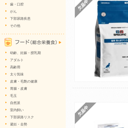
歯・口腔
がん
下部尿路疾患
その他
幼齢、妊娠・授乳期
アダルト
高齢用
太り気味
皮膚・毛艶の健康
胃腸・皮膚
毛玉
自然派
室内飼い
下部尿路リスク
避妊・去勢