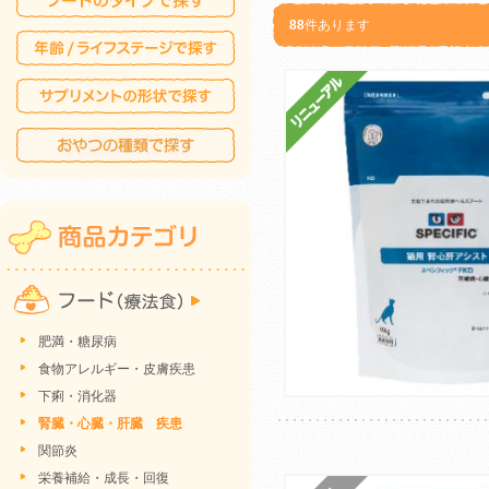
88
件あります
肥満・糖尿病
食物アレルギー・皮膚疾患
下痢・消化器
腎臓・心臓・肝臓 疾患
関節炎
栄養補給・成長・回復