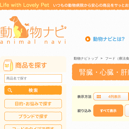
動物ナビトップ
>
フード（療法
腎臓・心臓・肝