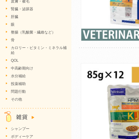
皮膚・被毛
腎臓・泌尿器
肝臓
眼
整腸（乳酸菌・繊維など）
骨
カロリー・ビタミン・ミネラル補
給
QOL
中高齢期向け
水分補給
投薬補助
問題行動
その他
シャンプー
ボディーケア