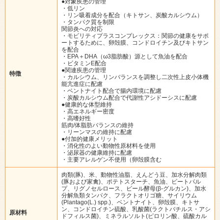
●対象疾患の管理
・低リン
・リン吸着成分を配合（キトサン、炭酸カルシウム）
・タンパク質を制限
関節炎への対応
・モビリティプラスコンプレックス：関節の健康をサポ
ートするために、卵殻膜、コンドロイチン及びキトサン
を配合
・EPA＋DHA（ω3脂肪酸）源として魚油を配合
・ビタミンE配合
●関連疾患の管理
特徴
・カルシウム、リンバランスを調整し二次性上皮小体機
能亢進症に配慮
・ベントナイト配合で腸内環境に配慮
・炭酸カルシウム配合で代謝性アシドーシスに配慮
●健康的な体型維持
・高エネルギー密度
・高嗜好性
筋肉/体脂肪バランスの維持
・リーンマスの維持に配慮
●付加的健康メリット
・消化性のよい動物性原材料を使用
・泌尿器の健康維持に配慮
・主要アレルゲン不使用（卵殻膜含む
肉類(豚)、米、動物性油脂、えんどう豆、加水分解肉類
(豚および家禽)、ポテトスターチ、魚油、ビートパル
プ、リグノセルロース、ビール酵母(β-グルカン)、加水
分解魚類タンパク、フラクトオリゴ糖、サイリウム
(Plantago(L.) spp.)、ベントナイト、卵殻膜、キトサ
ン、コンドロイチン硫酸、乳酸菌(ラクトバチルス・アシ
原材料
ドフィルス菌)、ミネラルソルト(ピロリン酸、硫酸カル