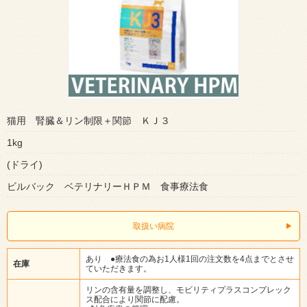
猫用 腎臓＆リン制限＋関節 ＫＪ３
1kg
(ドライ)
ビルバック ベテリナリーＨＰＭ 食事療法食
取扱い病院
あり ●療法食の為お1人様1回の注文数を4点までとさせ
在庫
ていただきます。
リンの含有量を調整し、モビリティプラスコンプレック
ス配合により関節に配慮。