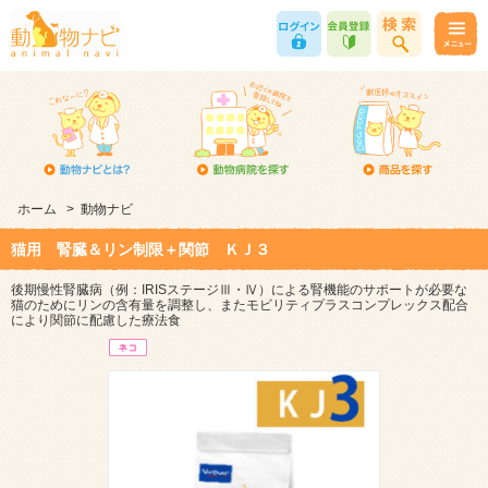
ホーム
>
動物ナビ
猫用 腎臓＆リン制限＋関節 ＫＪ３
後期慢性腎臓病（例：IRISステージⅢ・Ⅳ）による腎機能のサポートが必要な
猫のためにリンの含有量を調整し、またモビリティプラスコンプレックス配合
により関節に配慮した療法食