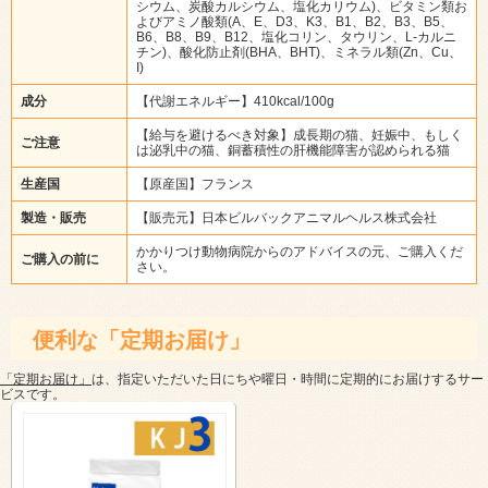
シウム、炭酸カルシウム、塩化カリウム)、ビタミン類お
よびアミノ酸類(A、E、D3、K3、B1、B2、B3、B5、
B6、B8、B9、B12、塩化コリン、タウリン、L-カルニ
チン)、酸化防止剤(BHA、BHT)、ミネラル類(Zn、Cu、
I)
成分
【代謝エネルギー】410kcal/100g
【給与を避けるべき対象】成長期の猫、妊娠中、もしく
ご注意
は泌乳中の猫、銅蓄積性の肝機能障害が認められる猫
生産国
【原産国】フランス
製造・販売
【販売元】日本ビルバックアニマルヘルス株式会社
かかりつけ動物病院からのアドバイスの元、ご購入くだ
ご購入の前に
さい。
便利な「定期お届け」
「定期お届け」
は、指定いただいた日にちや曜日・時間に定期的にお届けするサー
ビスです。