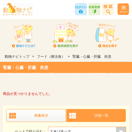
動物ナビトップ
>
フード（療法食）
>
腎臓・心臓・肝臓 疾患
腎臓・心臓・肝臓 疾患
商品が見つかりませんでした。
画像表示
詳細一覧
ペットで絞り込む：