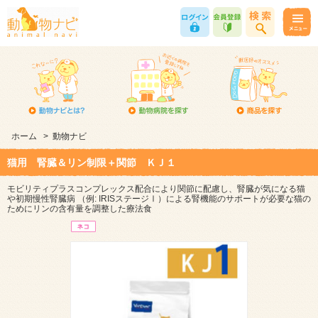
ホーム
>
動物ナビ
猫用 腎臓＆リン制限＋関節 ＫＪ１
モビリティプラスコンプレックス配合により関節に配慮し、腎臓が気になる猫
や初期慢性腎臓病 （例: IRISステージⅠ）による腎機能のサポートが必要な猫の
ためにリンの含有量を調整した療法食