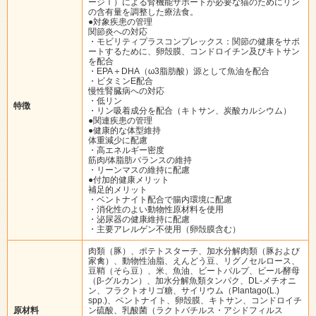
ージⅠ）による腎機能サポートが必要な猫のためにリン
の含有量を調整した療法食。
●対象疾患の管理
関節炎への対応
・モビリティプラスコンプレックス：関節の健康をサポ
ートするために、卵殻膜、コンドロイチン及びキトサン
を配合
・EPA＋DHA（ω3脂肪酸）源として魚油を配合
・ビタミンE配合
慢性腎臓病への対応
・低リン
特徴
・リン吸着成分を配合（キトサン、炭酸カルシウム）
●関連疾患の管理
●健康的な体型維持
体重減少に配慮
・高エネルギー密度
筋肉/体脂肪バランスの維持
・リーンマスの維持に配慮
●付加的健康メリット
補足的メリット
・ベントナイト配合で腸内環境に配慮
・消化性のよい動物性原材料を使用
・泌尿器の健康維持に配慮
・主要アレルゲン不使用（卵殻膜含む）
肉類（豚）、ポテトスターチ、加水分解肉類（豚および
家禽）、動物性油脂、えんどう豆、リグノセルロース、
豆鞘（そら豆）、米、魚油、ビートパルプ、ビール酵母
（β-グルカン）、加水分解魚類タンパク、DL-メチオニ
ン、フラクトオリゴ糖、サイリウム（Plantago(L.)
spp.)、ベントナイト、卵殻膜、キトサン、コンドロイチ
原材料
ン硫酸、乳酸菌（ラクトバチルス・アシドフィルス