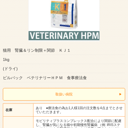
猫用 腎臓＆リン制限＋関節 ＫＪ１
1kg
(ドライ)
ビルバック ベテリナリーＨＰＭ 食事療法食
取扱い病院
あり ●療法食の為お1人様1回の注文数を4点までとさせ
在庫
ていただきます。
モビリティプラスコンプレックス配合により関節に配慮
し、腎臓が気になる猫や初期慢性腎臓病 （例: IRISステ