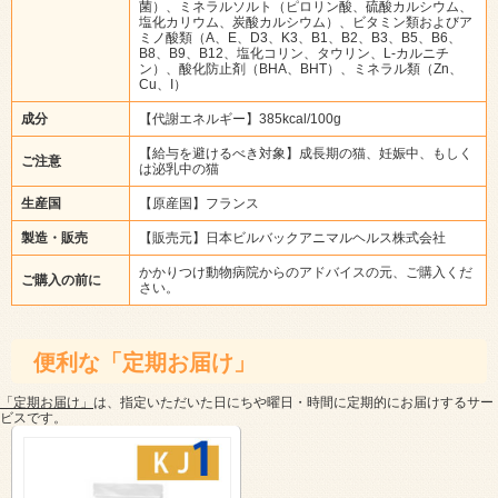
菌）、ミネラルソルト（ピロリン酸、硫酸カルシウム、
塩化カリウム、炭酸カルシウム）、ビタミン類およびア
ミノ酸類（A、E、D3、K3、B1、B2、B3、B5、B6、
B8、B9、B12、塩化コリン、タウリン、L-カルニチ
ン）、酸化防止剤（BHA、BHT）、ミネラル類（Zn、
Cu、I）
成分
【代謝エネルギー】385kcal/100g
【給与を避けるべき対象】成長期の猫、妊娠中、もしく
ご注意
は泌乳中の猫
生産国
【原産国】フランス
製造・販売
【販売元】日本ビルバックアニマルヘルス株式会社
かかりつけ動物病院からのアドバイスの元、ご購入くだ
ご購入の前に
さい。
便利な「定期お届け」
「定期お届け」
は、指定いただいた日にちや曜日・時間に定期的にお届けするサー
ビスです。