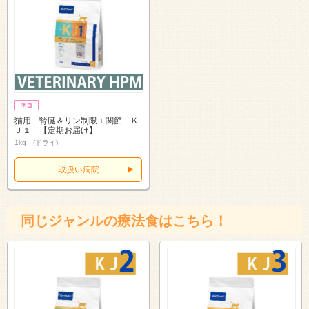
猫用 腎臓＆リン制限＋関節 Ｋ
Ｊ１ 【定期お届け】
1kg (ドライ)
取扱い病院
同じジャンルの療法食はこちら！