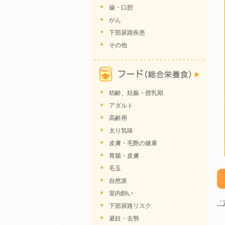
歯・口腔
がん
下部尿路疾患
その他
幼齢、妊娠・授乳期
アダルト
高齢用
太り気味
皮膚・毛艶の健康
胃腸・皮膚
毛玉
自然派
室内飼い
「
下部尿路リスク
避妊・去勢