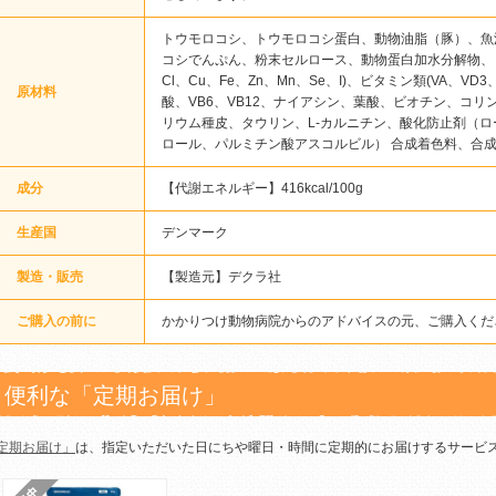
トウモロコシ、トウモロコシ蛋白、動物油脂（豚）、魚
コシでんぷん、粉末セルロース、動物蛋白加水分解物、
Cl、Cu、Fe、Zn、Mn、Se、I)、ビタミン類(VA、V
原材料
酸、VB6、VB12、ナイアシン、葉酸、ビオチン、コ
リウム種皮、タウリン、L-カルニチン、酸化防止剤（
ロール、パルミチン酸アスコルビル） 合成着色料、合
成分
【代謝エネルギー】416kcal/100g
生産国
デンマーク
製造・販売
【製造元】デクラ社
ご購入の前に
かかりつけ動物病院からのアドバイスの元、ご購入くだ
便利な「定期お届け」
定期お届け」
は、指定いただいた日にちや曜日・時間に定期的にお届けするサービ