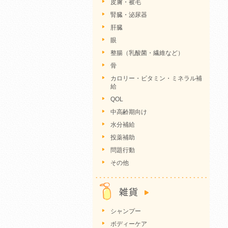
皮膚・被毛
腎臓・泌尿器
肝臓
眼
整腸（乳酸菌・繊維など）
骨
カロリー・ビタミン・ミネラル補
給
QOL
中高齢期向け
水分補給
投薬補助
問題行動
その他
シャンプー
ボディーケア