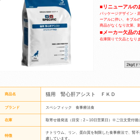
■リニューアルの
パッケージデザイン・
ーアルに伴い、キブル
商品がなくなり次第、
■メーカー欠品の
在庫限りで欠品となり
猫用 腎心肝アシスト ＦＫＤ
商品名
ブランド
スペシフィック 食事療法食
在庫
取寄せ後発送（目安：2～10日営業日）※ご注文受付後
ナトリウム、リン、蛋白質を制限した食事療法で、腎不
特徴
慮しています。