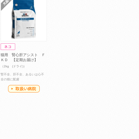
猫用 腎心肝アシスト Ｆ
ＫＤ 【定期お届け】
（2kg (ドライ)）
腎不全、肝不全、あるいは心不
全の猫に配慮