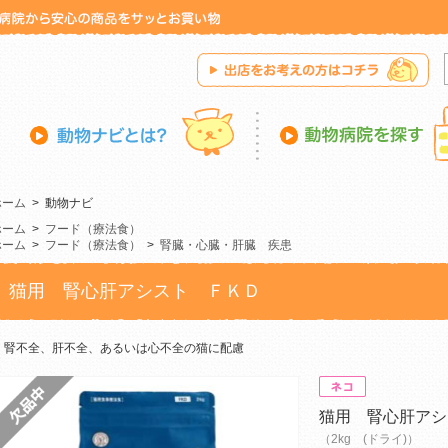
ホーム
>
動物ナビ
ホーム
>
フード（療法食）
ホーム
>
フード（療法食）
>
腎臓・心臓・肝臓 疾患
猫用 腎心肝アシスト ＦＫＤ
腎不全、肝不全、あるいは心不全の猫に配慮
猫用 腎心肝アシ
（2kg (ドライ)）