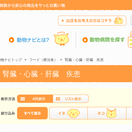
動物ナビトップ
>
フード（療法食）
>
腎臓・心臓・肝臓 疾患
腎臓・心臓・肝臓 疾患