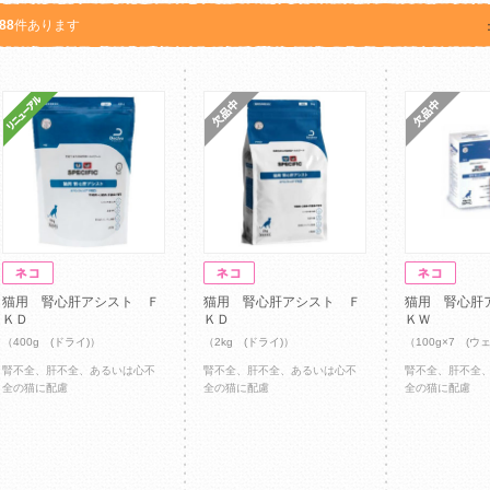
88
件あります
猫用 腎心肝アシスト Ｆ
猫用 腎心肝アシスト Ｆ
猫用 腎心肝
ＫＤ
ＫＤ
ＫＷ
（400g (ドライ)）
（2kg (ドライ)）
（100g×7 (ウ
腎不全、肝不全、あるいは心不
腎不全、肝不全、あるいは心不
腎不全、肝不全
全の猫に配慮
全の猫に配慮
全の猫に配慮