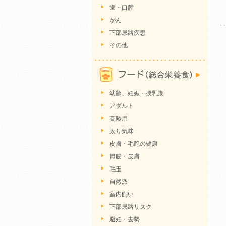
歯・口腔
がん
下部尿路疾患
その他
幼齢、妊娠・授乳期
アダルト
高齢用
太り気味
皮膚・毛艶の健康
胃腸・皮膚
毛玉
自然派
室内飼い
下部尿路リスク
避妊・去勢