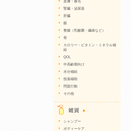
皮膚・被毛
腎臓・泌尿器
肝臓
眼
整腸（乳酸菌・繊維など）
骨
カロリー・ビタミン・ミネラル補
給
QOL
中高齢期向け
水分補給
投薬補助
問題行動
その他
シャンプー
ボディーケア