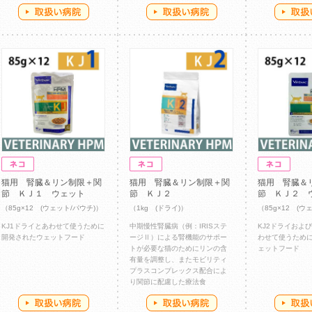
猫用 腎臓＆リン制限＋関
猫用 腎臓＆リン制限＋関
猫用 腎臓＆
節 ＫＪ１ ウェット
節 ＫＪ２
節 ＫＪ２ 
（85g×12 (ウェット/パウチ)）
（1kg (ドライ)）
（85g×12 (ウ
KJ1ドライとあわせて使うために
中期慢性腎臓病（例：IRISステ
KJ2ドライおよび
開発されたウェットフード
ージⅡ）による腎機能のサポー
わせて使うため
トが必要な猫のためにリンの含
ェットフード
有量を調整し、またモビリティ
プラスコンプレックス配合によ
り関節に配慮した療法食