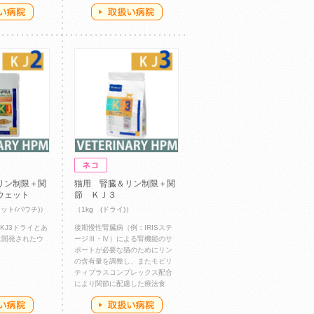
リン制限＋関
猫用 腎臓＆リン制限＋関
ウェット
節 ＫＪ３
ェット/パウチ)）
（1kg (ドライ)）
KJ3ドライとあ
後期慢性腎臓病（例：IRISステ
に開発されたウ
ージⅢ・Ⅳ）による腎機能のサ
ポートが必要な猫のためにリン
の含有量を調整し、またモビリ
ティプラスコンプレックス配合
により関節に配慮した療法食