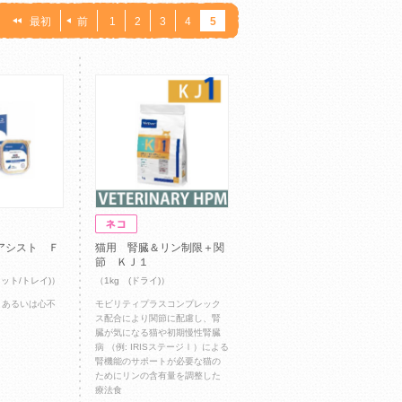
：
最初
前
1
2
3
4
5
アシスト Ｆ
猫用 腎臓＆リン制限＋関
節 ＫＪ１
ェット/トレイ)）
（1kg (ドライ)）
、あるいは心不
モビリティプラスコンプレック
ス配合により関節に配慮し、腎
臓が気になる猫や初期慢性腎臓
病 （例: IRISステージⅠ）による
腎機能のサポートが必要な猫の
ためにリンの含有量を調整した
療法食