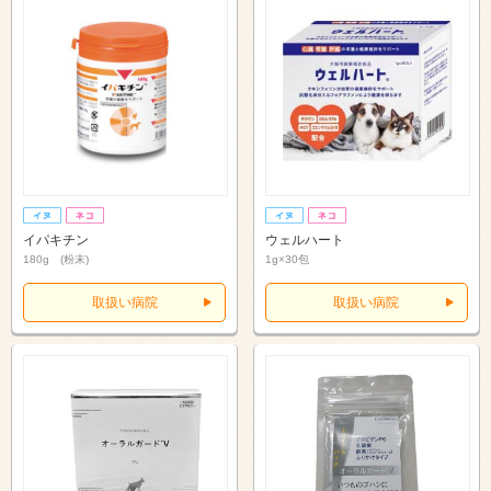
イパキチン
ウェルハート
180g (粉末)
1g×30包
取扱い病院
取扱い病院