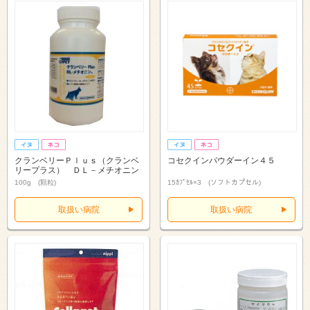
クランベリーＰｌｕｓ（クランベ
コセクインパウダーイン４５
リープラス） ＤＬ－メチオニン
100g (顆粒)
15ｶﾌﾟｾﾙ×3 (ソフトカプセル)
取扱い病院
取扱い病院