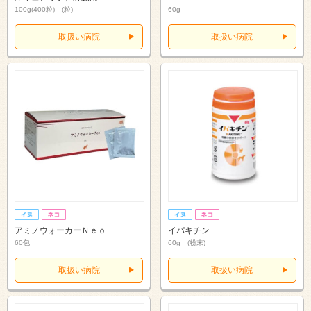
100g(400粒) (粒)
60g
取扱い病院
取扱い病院
アミノウォーカーＮｅｏ
イパキチン
60包
60g (粉末)
取扱い病院
取扱い病院