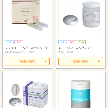
Ｌｕｂｅ ＴＡＰ（ルベタップ）
Ｌ－リジン（エルリジン）
48g(800mg×60包) (粉末)
200g (粉末)
取扱い病院
取扱い病院