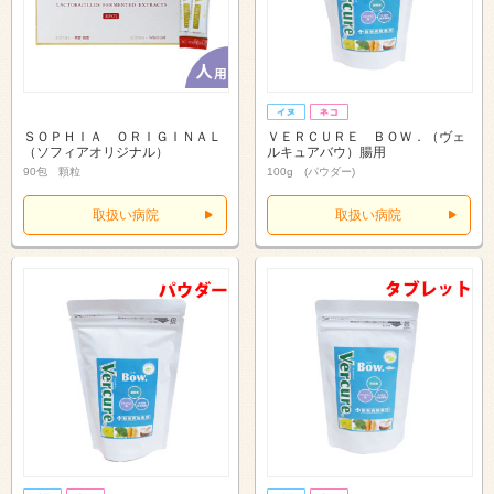
ＳＯＰＨＩＡ ＯＲＩＧＩＮＡＬ
ＶＥＲＣＵＲＥ ＢＯＷ．（ヴェ
（ソフィアオリジナル）
ルキュアバウ）腸用
90包 顆粒
100g (パウダー)
取扱い病院
取扱い病院