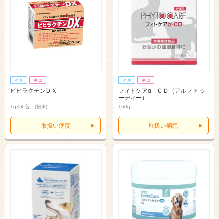
ビヒラクチンＤＸ
フィトケアα－ＣＤ（アルファ‐シ
ーディー）
1g×50包 (粉末)
150g
取扱い病院
取扱い病院