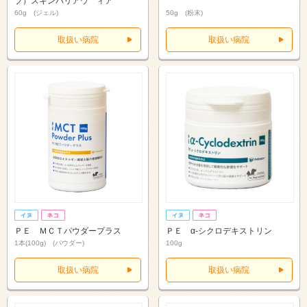
ブ）スキンバリアウ゛ィア
60g (ジェル)
50g (粉末)
取扱い病院
取扱い病院
ＰＥ ＭＣＴパウダープラス
ＰＥ α‐シクロデキストリン
1本(100g) (パウダー)
100g
取扱い病院
取扱い病院