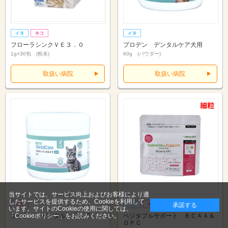
フローラシンクＶＥ３．０
プロデン デンタルケア犬用
1g×30包 (粉末)
60g (パウダー)
取扱い病院
取扱い病院
当サイトでは、サービス向上およびお客様により適
したサービスを提供するため、Cookieを利用して
承諾する
います。サイトのCookieの使用に関しては、
プロデン デンタルケア猫用
ベジタブルサポート ＢＣＡＡ＆
「Cookieポリシー」
をお読みください。
ＯＰＣ