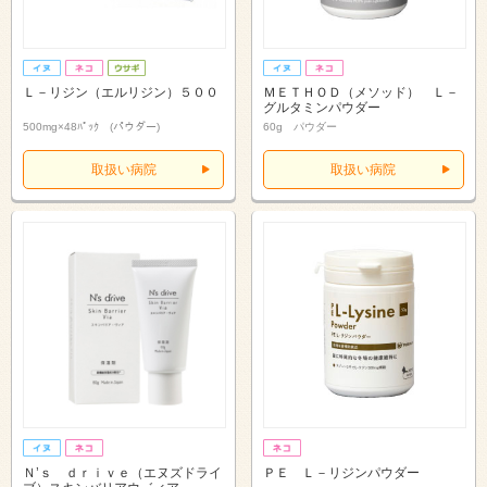
Ｌ－リジン（エルリジン）５００
ＭＥＴＨＯＤ（メソッド） Ｌ－
グルタミンパウダー
500mg×48ﾊﾟｯｸ (パウダー)
60g パウダー
取扱い病院
取扱い病院
Ｎ’ｓ ｄｒｉｖｅ（エヌズドライ
ＰＥ Ｌ－リジンパウダー