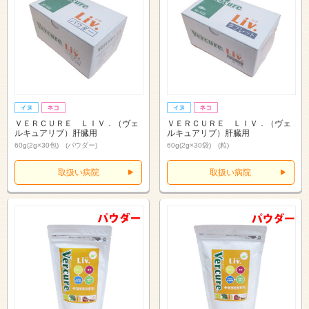
ＶＥＲＣＵＲＥ ＬＩＶ．（ヴェ
ＶＥＲＣＵＲＥ ＬＩＶ．（ヴェ
ルキュアリブ）肝臓用
ルキュアリブ）肝臓用
60g(2g×30包) (パウダー)
60g(2g×30袋) (粒)
取扱い病院
取扱い病院