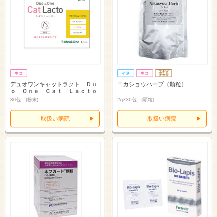
デュオワンキャットラクト Ｄｕ
ニカショウハーブ（顆粒）
ｏ Ｏｎｅ Ｃａｔ Ｌａｃｔｏ
30包 (粉末)
2g×30包 (顆粒)
取扱い病院
取扱い病院