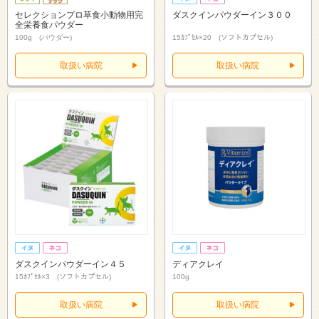
セレクションプロ草食小動物用完
ダスクインパウダーイン３００
全栄養食パウダー
100g (パウダー)
15ｶﾌﾟｾﾙ×20 (ソフトカプセル)
取扱い病院
取扱い病院
ダスクインパウダーイン４５
ディアクレイ
15ｶﾌﾟｾﾙ×3 (ソフトカプセル)
100g
取扱い病院
取扱い病院