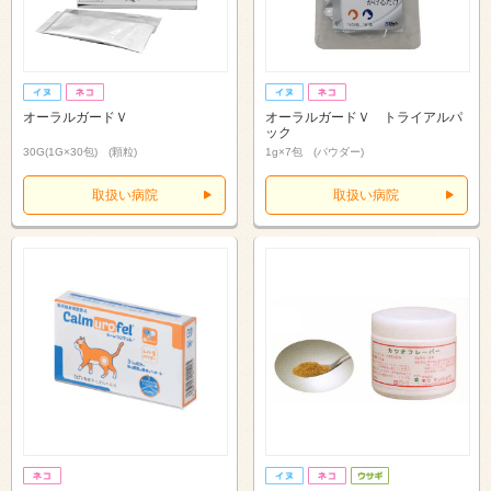
オーラルガードＶ
オーラルガードＶ トライアルパ
ック
30G(1G×30包) (顆粒)
1g×7包 (パウダー)
取扱い病院
取扱い病院