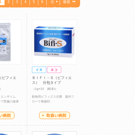
1
2
3
4
5
6
次
最後
（ビフィエ
ＢＩＦＩ－Ｓ（ビフィエ
ス） 分包タイプ
)）
（1g×10 (粉末)）
コエンザイム
動物用ビフィズス生菌 腸内フ
せで腎臓の健康
ローラ整腸剤