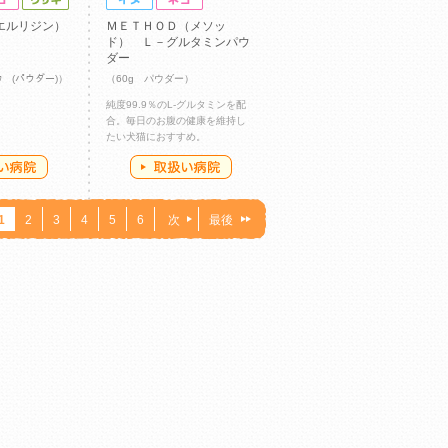
エルリジン）
ＭＥＴＨＯＤ（メソッ
ド） Ｌ－グルタミンパウ
ダー
ｯｸ (パウダー)）
（60g パウダー）
純度99.9％のL-グルタミンを配
合。毎日のお腹の健康を維持し
たい犬猫におすすめ。
1
2
3
4
5
6
次
最後