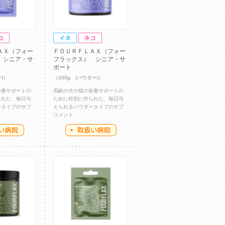
ＡＸ（フォー
ＦＯＵＲＦＬＡＸ（フォー
 シニア・サ
フラックス） シニア・サ
ポート
ー)）
（200g (パウダー)）
栄養サポートの
高齢の犬や猫の栄養サポートの
られた、毎日与
ために特別に作られた、毎日与
ータイプのサプ
えられるパウダータイプのサプ
リメント