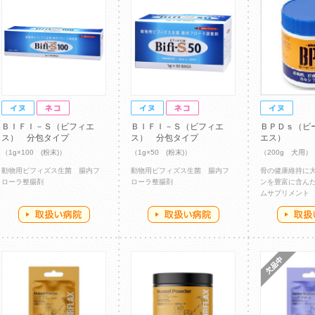
ＢＩＦＩ－Ｓ（ビフィエ
ＢＩＦＩ－Ｓ（ビフィエ
ＢＰＤｓ（ビ
ス） 分包タイプ
ス） 分包タイプ
エス）
（1g×100 (粉末)）
（1g×50 (粉末)）
（200g 犬用）
動物用ビフィズス生菌 腸内フ
動物用ビフィズス生菌 腸内フ
骨の健康維持に
ローラ整腸剤
ローラ整腸剤
ンを豊富に含ん
ムサプリメント