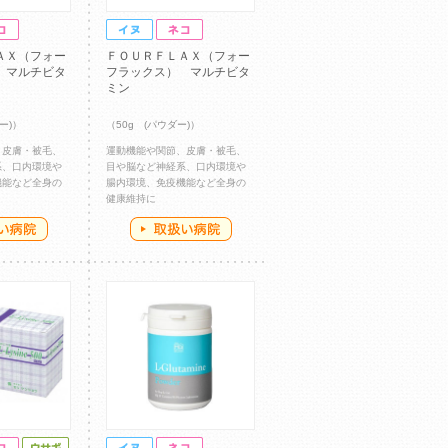
ＡＸ（フォー
ＦＯＵＲＦＬＡＸ（フォー
 マルチビタ
フラックス） マルチビタ
ミン
ー)）
（50g (パウダー)）
、皮膚・被毛、
運動機能や関節、皮膚・被毛、
系、口内環境や
目や脳など神経系、口内環境や
機能など全身の
腸内環境、免疫機能など全身の
健康維持に