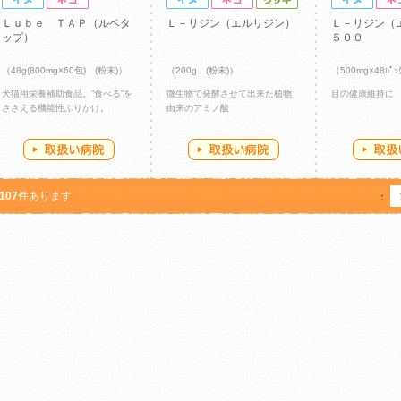
Ｌｕｂｅ ＴＡＰ（ルベタ
Ｌ－リジン（エルリジン）
Ｌ－リジン（
ップ）
５００
（48g(800mg×60包) (粉末)）
（200g (粉末)）
（500mg×48ﾊﾟ
犬猫用栄養補助食品。”食べる”を
微生物で発酵させて出来た植物
目の健康維持に
ささえる機能性ふりかけ。
由来のアミノ酸
107
件あります
：