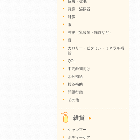
皮膚・被毛
腎臓・泌尿器
肝臓
眼
整腸（乳酸菌・繊維など）
骨
カロリー・ビタミン・ミネラル補
給
QOL
中高齢期向け
水分補給
投薬補助
問題行動
その他
シャンプー
ボディーケア