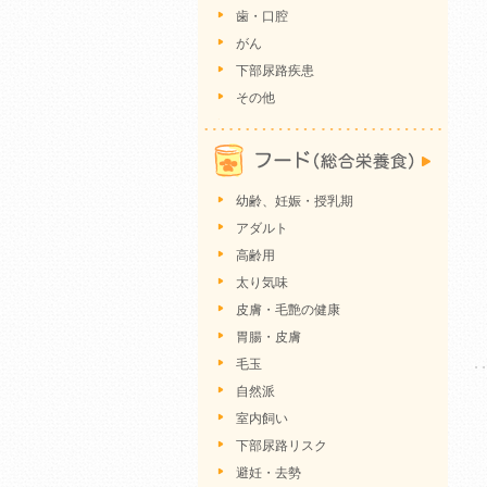
歯・口腔
がん
下部尿路疾患
その他
幼齢、妊娠・授乳期
アダルト
高齢用
太り気味
皮膚・毛艶の健康
胃腸・皮膚
毛玉
自然派
室内飼い
下部尿路リスク
避妊・去勢