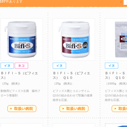
107
件あります
：
ＢＩＦＩ－Ｓ（ビフィエ
ＢＩＦＩ－Ｓ（ビフィエ
ＢＩＦＩ－Ｓ
ス）
ス） Ｑ１０
ス） Ｑ１０
（25g (粉末)）
（25g (粉末)）
（1000g (粉末
動物用ビフィズス生菌 腸内フ
ビフィズス菌とコエンザイム
ビフィズス菌と
ローラ整腸剤
Q10の組み合わせで腎臓の健康
Q10の組み合わ
維持を応援。
維持を応援。