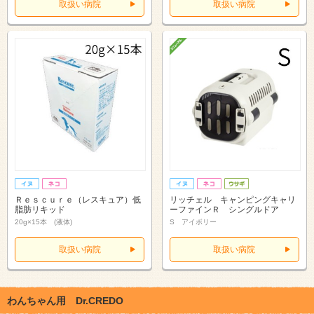
取扱い病院
取扱い病院
Ｒｅｓｃｕｒｅ（レスキュア）低
リッチェル キャンピングキャリ
脂肪リキッド
ーファインＲ シングルドア
20g×15本 (液体)
S アイボリー
取扱い病院
取扱い病院
わんちゃん用 Dr.CREDO