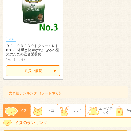
ＤＲ．ＣＲＥＤＯドクタークレド
No.3 体重と健康が気になる小型
犬のための総合栄養食
1kg (ドライ)
取扱い病院
売れ筋ランキング 《フード除く》
エキゾチ
イヌ
ネコ
ウサギ
そ
ック
イヌのランキング