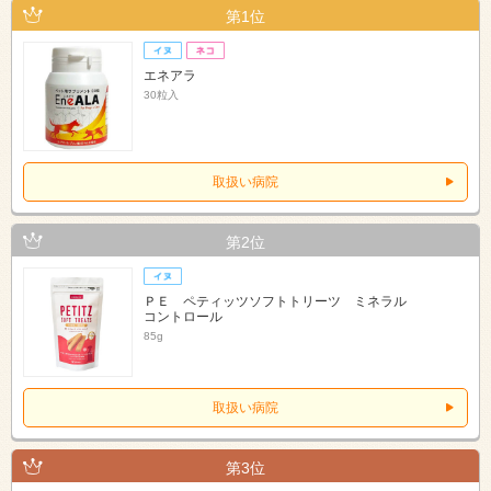
第1位
エネアラ
30粒入
取扱い病院
第2位
ＰＥ ペティッツソフトトリーツ ミネラル
コントロール
85g
取扱い病院
第3位