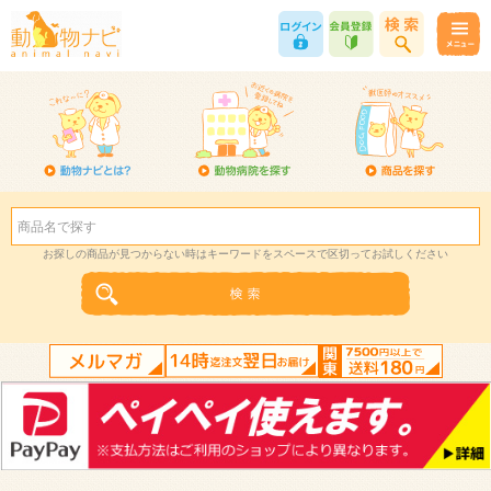
お探しの商品が見つからない時はキーワードをスペースで区切ってお試しください