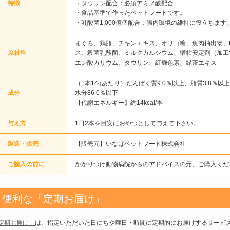
特徴
・タウリン配合：必須アミノ酸配合
・食品基準で作ったペットフードです。
・乳酸菌1,000億個配合：腸内環境の維持に役立ちます
まぐろ、鶏脂、チキンエキス、オリゴ糖、魚肉抽出物、D
原材料
ス、殺菌乳酸菌、ミルクカルシウム、増粘安定剤（加工
エン酸カリウム、タウリン、紅麹色素、緑茶エキス
（1本14gあたり）たんぱく質9.0％以上、脂質3.8％以
成分
水分86.0％以下
【代謝エネルギー】約14kcal/本
与え方
1日2本を目安におやつとして与えて下さい。
製造・販売
【販売元】いなばペットフード株式会社
ご購入の前に
かかりつけ動物病院からのアドバイスの元、ご購入くだ
便利な「定期お届け」
定期お届け」
は、指定いただいた日にちや曜日・時間に定期的にお届けするサービ