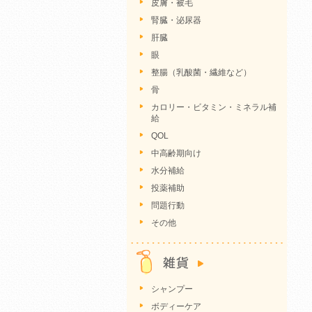
皮膚・被毛
腎臓・泌尿器
肝臓
眼
整腸（乳酸菌・繊維など）
骨
カロリー・ビタミン・ミネラル補
給
QOL
中高齢期向け
水分補給
投薬補助
問題行動
その他
シャンプー
ボディーケア