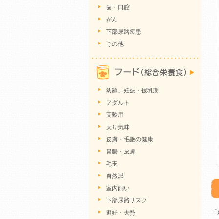
歯・口腔
がん
下部尿路疾患
その他
幼齢、妊娠・授乳期
アダルト
高齢用
太り気味
皮膚・毛艶の健康
胃腸・皮膚
毛玉
自然派
室内飼い
下部尿路リスク
「
避妊・去勢