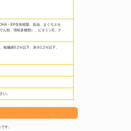
。
HA・EP含有精製、魚油、まぐろエキ
でん粉、増粘多糖類）、ビタミンE、ク
上、粗繊維0.2％以下、灰分1.2％以下、
さい。
スです。