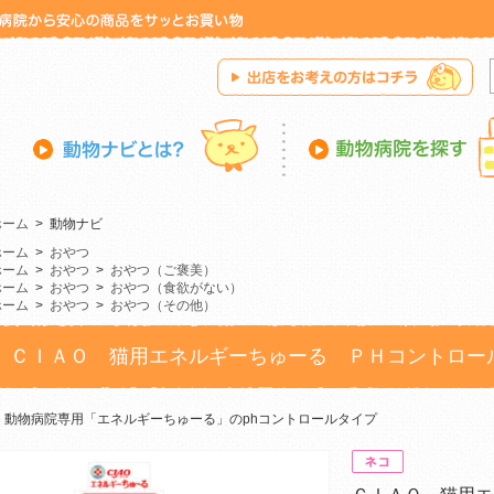
ホーム
>
動物ナビ
ホーム
>
おやつ
ホーム
>
おやつ
>
おやつ（ご褒美）
ホーム
>
おやつ
>
おやつ（食欲がない）
ホーム
>
おやつ
>
おやつ（その他）
ＣＩＡＯ 猫用エネルギーちゅーる ＰＨコントロー
動物病院専用「エネルギーちゅーる」のphコントロールタイプ