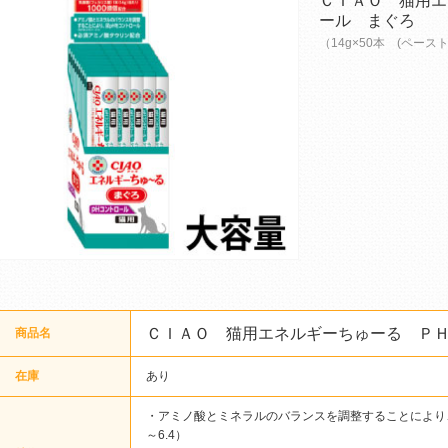
ＣＩＡＯ 猫用エ
ール まぐろ
（14g×50本 (ペースト
ＣＩＡＯ 猫用エネルギーちゅーる Ｐ
商品名
在庫
あり
・アミノ酸とミネラルのバランスを調整することにより、尿
～6.4）