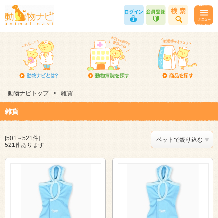
動物ナビトップ
>
雑貨
雑貨
[501～521件]
ペットで絞り込む
521件あります