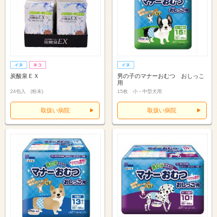
炭酸泉ＥＸ
男の子のマナーおむつ おしっこ
用
24包入 (粉末)
15枚 小－中型犬用
取扱い病院
取扱い病院