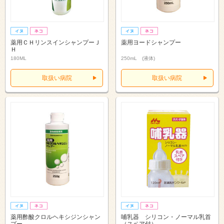
薬用ＣＨリンスインシャンプーＪ
薬用ヨードシャンプー
Ｈ
180ML
250mL (液体)
取扱い病院
取扱い病院
薬用酢酸クロルヘキシジンシャン
哺乳器 シリコン・ノーマル乳首