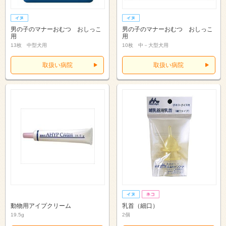
男の子のマナーおむつ おしっこ
男の子のマナーおむつ おしっこ
用
用
13枚 中型犬用
10枚 中－大型犬用
取扱い病院
取扱い病院
動物用アイプクリーム
乳首（細口）
19.5g
2個