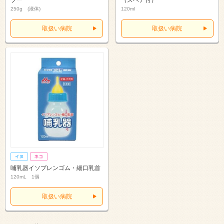
プー
（スペア付）
250g (液体)
120ml
取扱い病院
取扱い病院
哺乳器イソプレンゴム・細口乳首
120mL 1個
取扱い病院