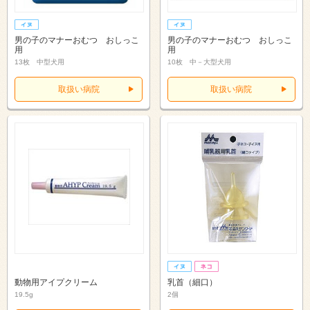
男の子のマナーおむつ おしっこ
男の子のマナーおむつ おしっこ
用
用
13枚 中型犬用
10枚 中－大型犬用
取扱い病院
取扱い病院
動物用アイプクリーム
乳首（細口）
19.5g
2個