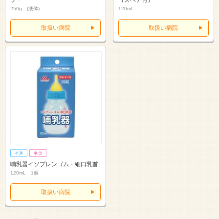
プー
（スペア付）
250g (液体)
120ml
取扱い病院
取扱い病院
哺乳器イソプレンゴム・細口乳首
120mL 1個
取扱い病院