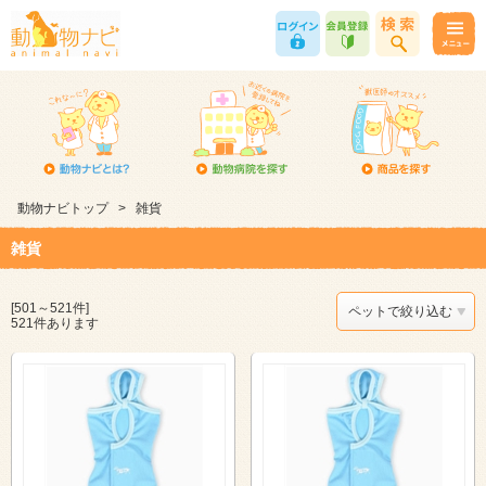
動物ナビトップ
>
雑貨
雑貨
[501～521件]
ペットで絞り込む
521件あります