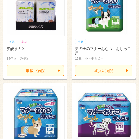
炭酸泉ＥＸ
男の子のマナーおむつ おしっこ
用
24包入 (粉末)
15枚 小－中型犬用
取扱い病院
取扱い病院