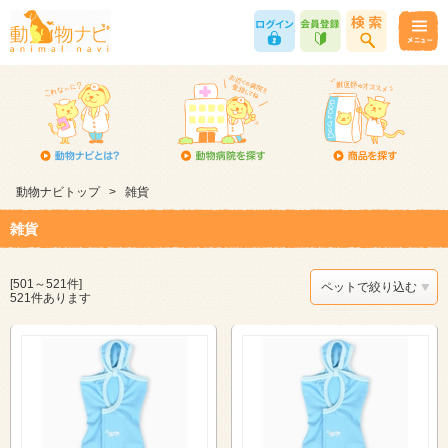
動物ナビトップ
>
雑貨
雑貨
[501～521件]
ペットで絞り込む
521件あります