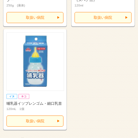
プー
（スペア付）
250g (液体)
120ml
取扱い病院
取扱い病院
哺乳器イソプレンゴム・細口乳首
120mL 1個
取扱い病院