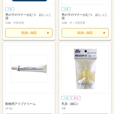
男の子のマナーおむつ おしっこ
男の子のマナーおむつ おしっこ
用
用
13枚 中型犬用
10枚 中－大型犬用
取扱い病院
取扱い病院
動物用アイプクリーム
乳首（細口）
19.5g
2個