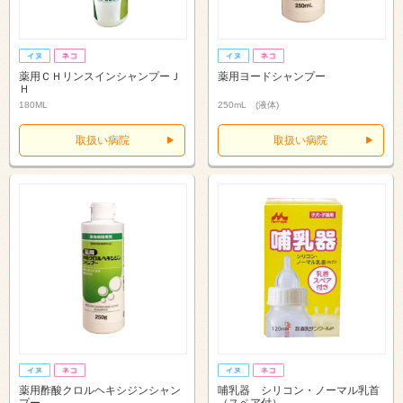
薬用ＣＨリンスインシャンプーＪ
薬用ヨードシャンプー
Ｈ
180ML
250mL (液体)
取扱い病院
取扱い病院
薬用酢酸クロルヘキシジンシャン
哺乳器 シリコン・ノーマル乳首