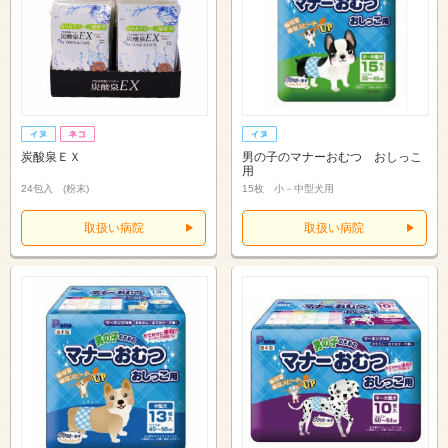
炭酸泉ＥＸ
男の子のマナーおむつ おしっこ
用
24包入 (粉末)
15枚 小－中型犬用
取扱い病院
取扱い病院