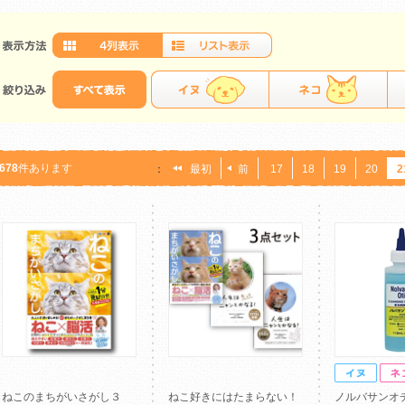
678
件あります
：
最初
前
17
18
19
20
2
ねこのまちがいさがし３
ねこ好きにはたまらない！
ノルバサンオ