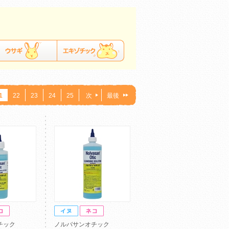
1
22
23
24
25
次
最後
チック
ノルバサンオチック