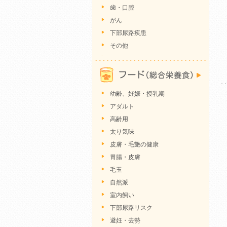
歯・口腔
がん
下部尿路疾患
その他
幼齢、妊娠・授乳期
アダルト
高齢用
太り気味
皮膚・毛艶の健康
胃腸・皮膚
毛玉
自然派
室内飼い
下部尿路リスク
避妊・去勢