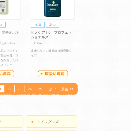
 詰替えボト
ヒノケアｆоｒプロフェッ
ショナルズ
詰替えボトル)）
（200mL）
成分のヒノキチ
皮膚バリアの健康維持濃密泡タ
菌産生物質、ロ
イプ
液を配合したペ
菌スプレー
1
22
23
24
25
次
最後
ア
トイレグッズ