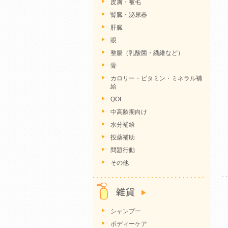
皮膚・被毛
腎臓・泌尿器
肝臓
眼
整腸（乳酸菌・繊維など）
骨
カロリー・ビタミン・ミネラル補
給
QOL
中高齢期向け
水分補給
投薬補助
問題行動
その他
シャンプー
ボディーケア