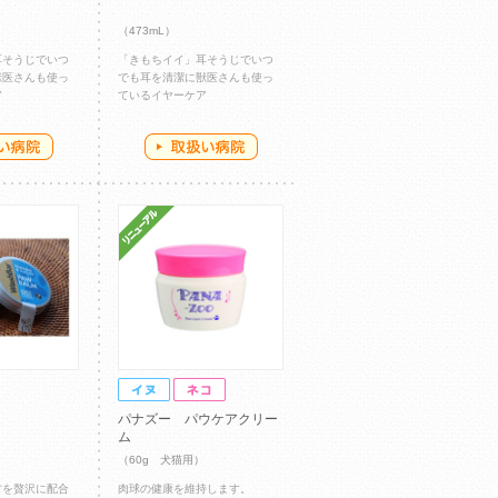
（473mL）
耳そうじでいつ
「きもちイイ」耳そうじでいつ
獣医さんも使っ
でも耳を清潔に獣医さんも使っ
ア
ているイヤーケア
パナズー パウケアクリー
ム
（60g 犬猫用）
材を贅沢に配合
肉球の健康を維持します。