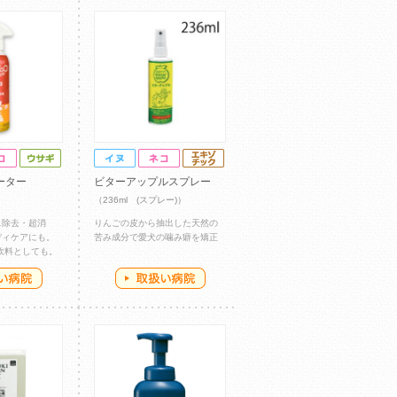
ーター
ビターアップルスプレー
（236ml (スプレー)）
ス除去・超消
りんごの皮から抽出した天然の
ディケアにも。
苦み成分で愛犬の噛み癖を矯正
飲料としても。