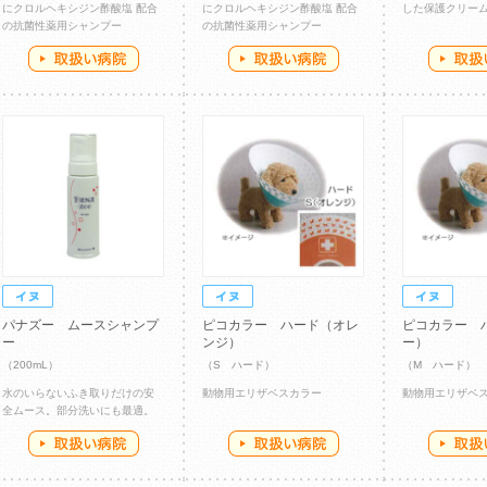
にクロルヘキシジン酢酸塩 配合
にクロルヘキシジン酢酸塩 配合
した保護クリー
の抗菌性薬用シャンプー
の抗菌性薬用シャンプー
パナズー ムースシャンプ
ピコカラー ハード（オレ
ピコカラー 
ー
ンジ）
ー）
（200mL）
（S ハード）
（M ハード）
水のいらないふき取りだけの安
動物用エリザベスカラー
動物用エリザベ
全ムース。部分洗いにも最適。