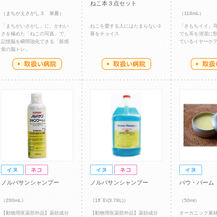
ねこ本３点セット
（まちがえさがし３ 単冊）
（118mL）
「まちがいさがし」に、かわい
ねこを愛する人にはたまらない3
「きもちイイ」
さを極めた「ねこの写真」で、
冊をチョイス
でも耳を清潔に
記憶脳を瞬間強化できる「新感
ているイヤーケ
覚の脳トレ」
ノルバサンシャンプー
ノルバサンシャンプー
パウ・バーム
（200mL）
（1ｶﾞﾛﾝ(3.78L)）
（50ml）
【動物用医薬部外品】薬効成分
【動物用医薬部外品】薬効成分
オーガニック素