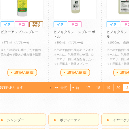
ビターアップルスプレー
ヒノキクリン スプレーボ
ヒノキクリン
トル
ル
（473ml (スプレー)）
（300mL (スプレー)）
（1000mL (
りんごの皮から抽出した天然の
ヒバの天然抽出成分のヒノキチ
ヒバの天然抽出
苦み成分で愛犬の噛み癖を矯正
オールに、乳酸菌産生物質、ロ
オールに、乳酸
ーズマリー抽出液を配合したペ
ーズマリー抽出
ット用消臭・除菌スプレー
ット用消臭・除
678
件あります
：
最初
前
17
18
19
20
2
シャンプー
ボディーケア
イヤーケ