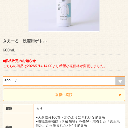
きえーる 洗濯用ボトル
600mL
■価格改定のお知らせ
こちらの商品は2026/7/14 14:00より希望小売価格が変更しました。
取扱い病院
在庫
あり
●天然成分100%・水のようにきれいな消臭液
●環境微生物群（乳酸菌等）を発酵・培養した「善玉活
性水」から生まれたバイオ消臭液
特徴