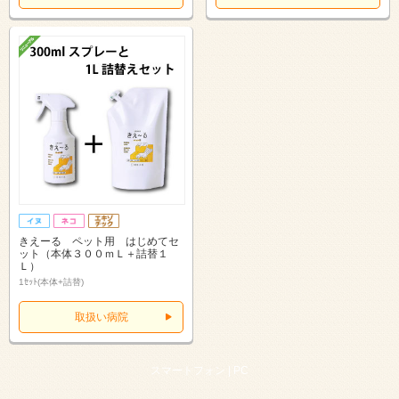
きえーる ペット用 はじめてセ
ット（本体３００ｍＬ＋詰替１
Ｌ）
1ｾｯﾄ(本体+詰替)
取扱い病院
スマートフォン |
PC