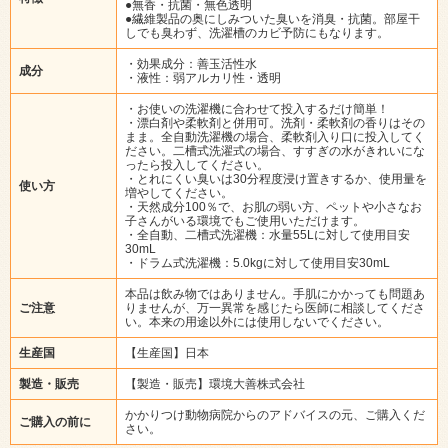
●無香・抗菌・無色透明
●繊維製品の奥にしみついた臭いを消臭・抗菌。部屋干
しでも臭わず、洗濯槽のカビ予防にもなります。
・効果成分：善玉活性水
成分
・液性：弱アルカリ性・透明
・お使いの洗濯機に合わせて投入するだけ簡単！
・漂白剤や柔軟剤と併用可。洗剤・柔軟剤の香りはその
まま。全自動洗濯機の場合、柔軟剤入り口に投入してく
ださい。二槽式洗濯式の場合、すすぎの水がきれいにな
ったら投入してください。
・とれにくい臭いは30分程度浸け置きするか、使用量を
使い方
増やしてください。
・天然成分100％で、お肌の弱い方、ペットや小さなお
子さんがいる環境でもご使用いただけます。
・全自動、二槽式洗濯機：水量55Lに対して使用目安
30mL
・ドラム式洗濯機：5.0kgに対して使用目安30mL
本品は飲み物ではありません。手肌にかかっても問題あ
ご注意
りませんが、万一異常を感じたら医師に相談してくださ
い。本来の用途以外には使用しないでください。
生産国
【生産国】日本
製造・販売
【製造・販売】環境大善株式会社
かかりつけ動物病院からのアドバイスの元、ご購入くだ
ご購入の前に
さい。