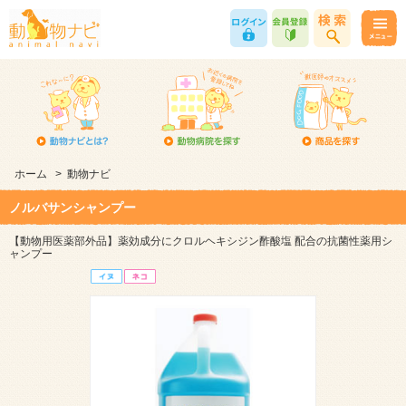
ホーム
>
動物ナビ
ノルバサンシャンプー
【動物用医薬部外品】薬効成分にクロルヘキシジン酢酸塩 配合の抗菌性薬用シ
ャンプー