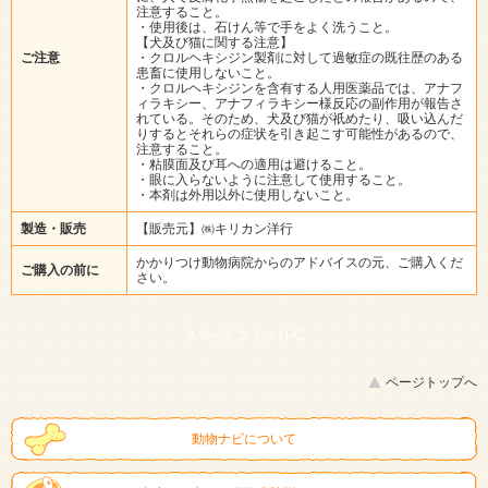
注意すること。
・使用後は、石けん等で手をよく洗うこと。
【犬及び猫に関する注意】
ご注意
・クロルヘキシジン製剤に対して過敏症の既往歴のある
患畜に使用しないこと。
・クロルヘキシジンを含有する人用医薬品では、アナフ
ィラキシー、アナフィラキシー様反応の副作用が報告さ
れている。そのため、犬及び猫が祇めたり、吸い込んだ
りするとそれらの症状を引き起こす可能性があるので、
注意すること。
・粘膜面及び耳への適用は避けること。
・眼に入らないように注意して使用すること。
・本剤は外用以外に使用しないこと。
製造・販売
【販売元】㈱キリカン洋行
かかりつけ動物病院からのアドバイスの元、ご購入くだ
ご購入の前に
さい。
スマートフォン |
PC
ページトップへ
動物ナビについて