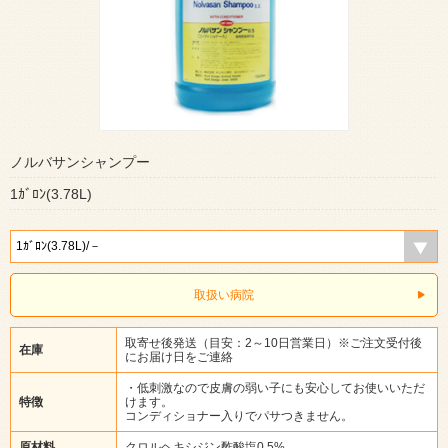
ノルバサンシャンプー
1ｶﾞﾛﾝ(3.78L)
取扱い病院
取寄せ後発送（目安：2～10日営業日）※ご注文受付後
在庫
にお届け日をご連絡
・低刺激なので皮膚の弱い子にも安心してお使いいただ
特徴
けます。
コンディショナー入りでパサつきません。
原材料
クロルヘキシジン酢酸塩0.5%