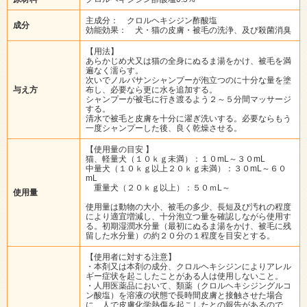
主成分： クロルヘキシジン酢酸塩
成分
効能効果： 犬・猫の皮膚・被毛の洗浄、及び殺菌消臭
【用法】
あらかじめ犬又は猫の全身にぬるま湯をかけ、被毛を満
遍なく濡らす。
次いでノルバサンシャンプーが泡立つのに十分な量を塗
与え方
布し、必要なら更に水を追加する。
シャンプーが被毛に行き渡るよう２～５分間マッサージ
する。
清水で被毛と皮膚を十分に濯ぎ洗いする。必要ならもう
一度シャンプーした後、良く乾燥させる。
【使用量の目安 】
猫、軽量犬（１０ｋｇ未満）：１０mL～３０mL
中量犬（１０ｋｇ以上２０ｋｇ未満）：３０mL～６０
mL
重量犬（２０ｋｇ以上）：５０ｍL～
使用量
使用量は動物の大小、被毛の多少、長短及び汚れの程度
により適宜増減し、十分泡立つ量を確認しながら使用す
る。初期湿潤水分量（最初にぬるま湯をかけ、被毛に残
留した水分量）の約２０分の１程度を目安とする。
【使用者に対する注意】
・本剤又は本剤の成分、クロルヘキシジンによりアレル
ギー症状を起こしたことがある人は使用しないこと。
・人用医薬品において、類薬（クロルヘキシジングルコ
ン酸塩）を溶液の状態で長時間皮膚と接触させた場合
に、人で皮膚化学熱傷を起こしたとの報告があるので、