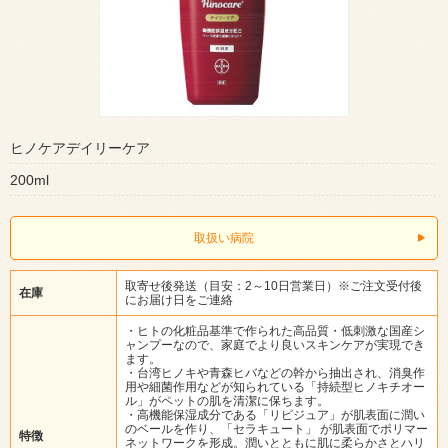
ヒノケアデイリーケア
200ml
取扱い病院
取寄せ後発送（目安：2～10日営業日）※ご注文受付後
在庫
にお届け日をご連絡
・ヒトの化粧品基準で作られた高品質・低刺激な国産シ
ャンプーなので、家庭でより良いスキンケアが実現でき
ます。
・台湾ヒノキや青森ヒバなどの幹から抽出され、消臭作
用や細菌作用などが知られている「持続型ヒノキチオー
ル」がペットの肌を清潔に保ちます。
・高機能保湿成分である「リピジュア」が肌表面に潤い
のベールを作り、「セラキュート」 が肌表面でポリマー
特徴
ネットワークを形成。潤いとともに肌に柔らかさとハリ