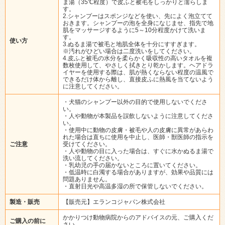
ま湯（35℃程度）で皮ふと被毛をしっかりと濡らしま
す。
2.シャンプーはスポンジなどを使い、先によく泡立てて
おきます。シャンプーの泡を全身になじませ、指先で地
肌をマッサージするように5～10分程度かけて洗いま
す。
使い方
3.ぬるま湯で被毛と地肌全体を十分にすすぎます。
※汚れがひどい場合は二度洗いをしてください。
4.皮ふと被毛の水分を柔らかく吸収性の高いタオルを複
数枚使用して、やさしく拭きとり乾かします。ヘアドラ
イヤーを使用する際は、肌が熱くならない程度の温風で
できるだけ体から離し、直接皮ふに熱風を当てないよう
に注意してください。
・犬猫のシャンプー以外の目的で使用しないでくださ
い。
・人や動物が本製品を誤飲しないように注意してくださ
い。
・使用中に動物の皮膚・被毛や人の皮膚に異常があらわ
れた場合は直ちに使用を中止し、医師・獣医師の指示を
ご注意
受けてください。
・人や動物の目に入った場合は、すぐに水かぬるま湯で
洗い流してください。
・乳幼児の手の届かないところに置いてください。
・低温時に白濁する場合がありますが、効果や品質には
問題ありません。
・直射日光や高温多湿の所で保管しないでください。
製造・販売
【販売元】エランコジャパン株式会社
かかりつけ動物病院からのアドバイスの元、ご購入くだ
ご購入の前に
さい。