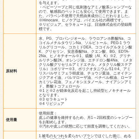
を与えます。
・ベビーソープと同じ低刺激なアミノ酸系シャンプーな
ので、敏感肌のペットにも安心して使用できます。ま
た、パラベン不使用で天然由来成分にこだわりました。
※Hinocare、ヒノケアは、バイエル社の商標です。
※リピジュア、セラキュートは、日油株式会社の登録商
標です。
水、PG、プロパンジオール、ラウロアンホ酢酸Na、コ
コイルメチルタウリンNa、ソルビトール、PEG-1 ラウ
リルグリコール、コカミドDEA、ココイルグルタミン酸
K、グリセリン、安息香酸Na、クエン酸、BG、EDTA-
2Na、ヒノキチオール※1、硫酸（Al、K）※2、グリチ
ルリチン酸2K、オレンジ油、エチドロン酸4Na、（メタ
クリル酸グリセリルアミドエチル、メタクリル酸ステア
リル）コポリマー※3、ポリクオタニウム-51※4、アミ
原材料
リスバルサミフェラ樹皮油、チョウジ葉油、ニオイテン
ジクアオイ油、パルマローザ油、ベチベル根油、ローマ
カミツレ花油、フェノキシエタノール、ナイアシンアミ
ド、酢酸トコフェロール
※1 と※2 が錯体化反応を起こし持続型ヒノキチオール
となります。
※3 セラキュート
※4 リピジュア
使用頻度：
皮ふの健康を維持するため、月1～2回程度のシャンプー
使用量
をお勧めします。
※汚れや皮ふの状態に応じて頻度を調整してください。
1.被毛のもつれを柔らかいブラシでほぐした後に、ぬる