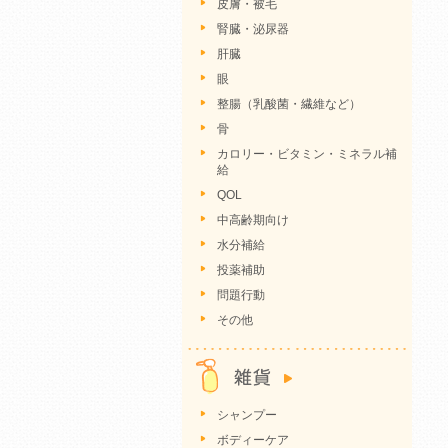
皮膚・被毛
腎臓・泌尿器
肝臓
眼
整腸（乳酸菌・繊維など）
骨
カロリー・ビタミン・ミネラル補
給
QOL
中高齢期向け
水分補給
投薬補助
問題行動
その他
シャンプー
ボディーケア