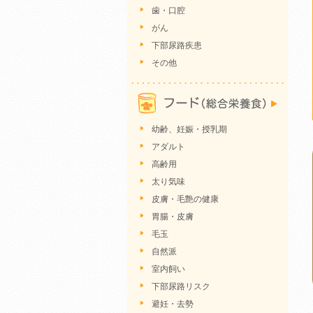
歯・口腔
がん
下部尿路疾患
その他
幼齢、妊娠・授乳期
アダルト
高齢用
太り気味
皮膚・毛艶の健康
胃腸・皮膚
毛玉
自然派
室内飼い
下部尿路リスク
避妊・去勢