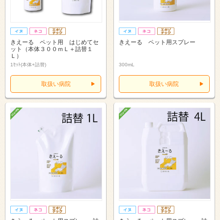
きえーる ペット用 はじめてセ
きえーる ペット用スプレー
ット（本体３００ｍＬ＋詰替１
Ｌ）
1ｾｯﾄ(本体+詰替)
300mL
取扱い病院
取扱い病院