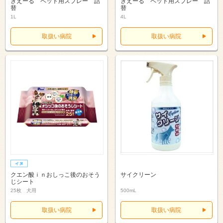
きえーる ペット用スプレー 詰
きえーる ペット用スプレー 詰
替
替
1L
4L
取扱い病院
取扱い病院
クエン酸ｉｎおしっこ後のおそう
サイクリーン
じシート
25枚 犬用
500mL
取扱い病院
取扱い病院