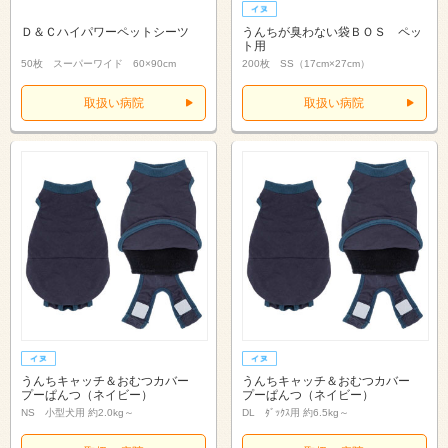
Ｄ＆Ｃハイパワーペットシーツ
うんちが臭わない袋ＢＯＳ ペッ
ト用
50枚 スーパーワイド 60×90cm
200枚 SS（17cm×27cm）
取扱い病院
取扱い病院
うんちキャッチ＆おむつカバー
うんちキャッチ＆おむつカバー
プーぱんつ（ネイビー）
プーぱんつ（ネイビー）
NS 小型犬用 約2.0kg～
DL ﾀﾞｯｸｽ用 約6.5kg～