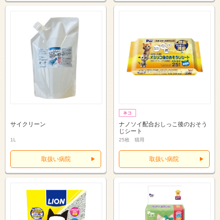
サイクリーン
ナノソイ配合おしっこ後のおそう
じシート
1L
25枚 猫用
取扱い病院
取扱い病院