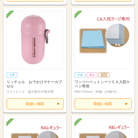
リッチェル おでかけマナーカプ
ワンツーペットシーツＣＡ入院ケ
セル
ージ専用
ライトピンク 超小型犬/小型犬用
580×700mm 90枚（15枚×6）
取扱い病院
取扱い病院