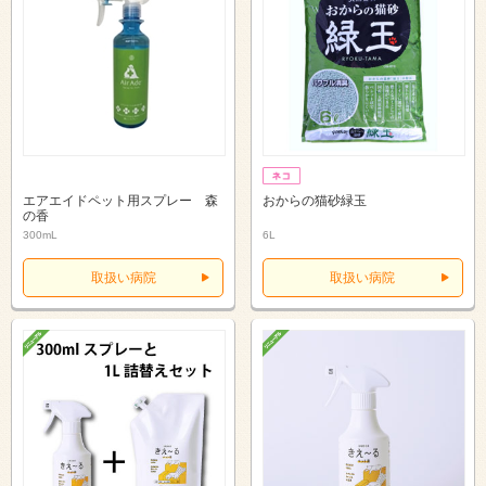
エアエイドペット用スプレー 森
おからの猫砂緑玉
の香
300mL
6L
取扱い病院
取扱い病院