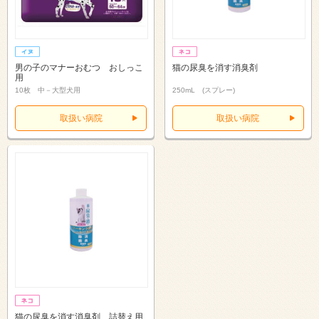
男の子のマナーおむつ おしっこ
猫の尿臭を消す消臭剤
用
10枚 中－大型犬用
250mL (スプレー)
取扱い病院
取扱い病院
猫の尿臭を消す消臭剤 詰替え用