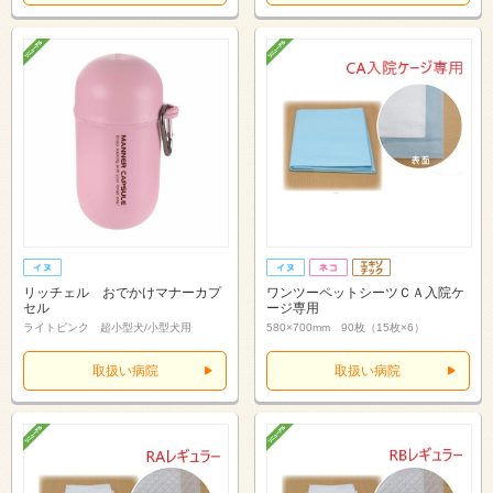
リッチェル おでかけマナーカプ
ワンツーペットシーツＣＡ入院ケ
セル
ージ専用
ライトピンク 超小型犬/小型犬用
580×700mm 90枚（15枚×6）
取扱い病院
取扱い病院