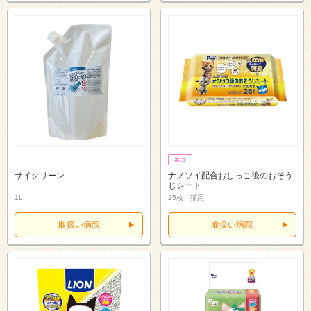
サイクリーン
ナノソイ配合おしっこ後のおそう
じシート
1L
25枚 猫用
取扱い病院
取扱い病院