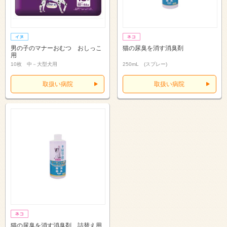
男の子のマナーおむつ おしっこ
猫の尿臭を消す消臭剤
用
10枚 中－大型犬用
250mL (スプレー)
取扱い病院
取扱い病院
猫の尿臭を消す消臭剤 詰替え用