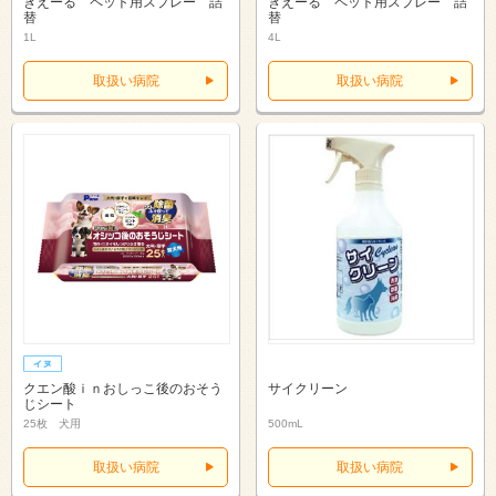
きえーる ペット用スプレー 詰
きえーる ペット用スプレー 詰
替
替
1L
4L
取扱い病院
取扱い病院
クエン酸ｉｎおしっこ後のおそう
サイクリーン
じシート
25枚 犬用
500mL
取扱い病院
取扱い病院