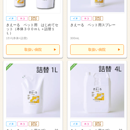
きえーる ペット用 はじめてセ
きえーる ペット用スプレー
ット（本体３００ｍＬ＋詰替１
Ｌ）
1ｾｯﾄ(本体+詰替)
300mL
取扱い病院
取扱い病院