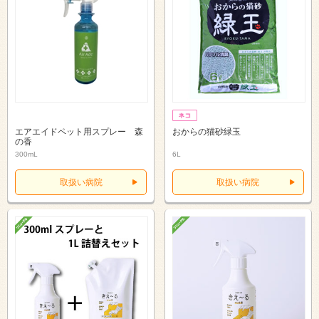
エアエイドペット用スプレー 森
おからの猫砂緑玉
の香
300mL
6L
取扱い病院
取扱い病院