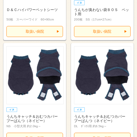
Ｄ＆Ｃハイパワーペットシーツ
うんちが臭わない袋ＢＯＳ ペッ
ト用
50枚 スーパーワイド 60×90cm
200枚 SS（17cm×27cm）
取扱い病院
取扱い病院
うんちキャッチ＆おむつカバー
うんちキャッチ＆おむつカバー
プーぱんつ（ネイビー）
プーぱんつ（ネイビー）
NS 小型犬用 約2.0kg～
DL ﾀﾞｯｸｽ用 約6.5kg～