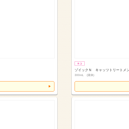
ゾイックＮ キャッツトリートメ
300mL (液体)