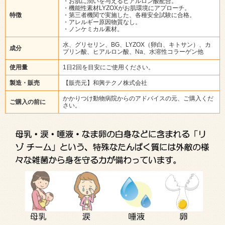
・お肌に潤いを与えるヒアルロン酸配合。
・機能性素材LYZOXがお肌環境にアプローチ。
特徴
・第三者機関で実施した、各種安全試験に合格。
・アレルギー原因物質なし。
・ノンケミカル素材。
水、グリセリン、BG、LYZOX（卵白、キトサン）、カ
成分
プリン酸、ヒアルロン酸、Na、水溶性コラーゲン他
使用量
1日2回を目安にご使用ください。
製造・販売
【販売元】和興テクノ株式会社
かかりつけ動物病院からのアドバイスの元、ご購入くだ
ご購入の前に
さい。