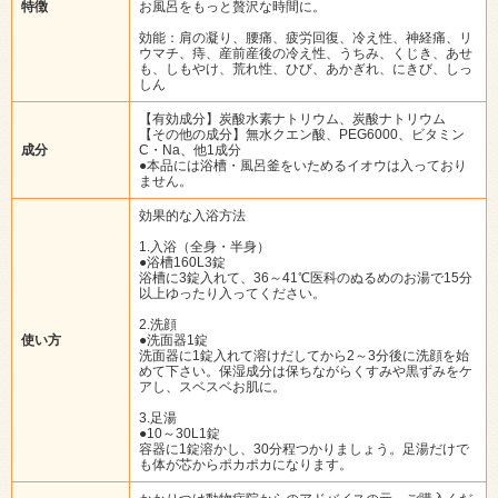
特徴
お風呂をもっと贅沢な時間に。
効能：肩の凝り、腰痛、疲労回復、冷え性、神経痛、リ
ウマチ、痔、産前産後の冷え性、うちみ、くじき、あせ
も、しもやけ、荒れ性、ひび、あかぎれ、にきび、しっ
しん
【有効成分】炭酸水素ナトリウム、炭酸ナトリウム
【その他の成分】無水クエン酸、PEG6000、ビタミン
成分
C・Na、他1成分
●本品には浴槽・風呂釜をいためるイオウは入っており
ません。
効果的な入浴方法
1.入浴（全身・半身）
●浴槽160L3錠
浴槽に3錠入れて、36～41℃医科のぬるめのお湯で15分
以上ゆったり入ってください。
2.洗顔
使い方
●洗面器1錠
洗面器に1錠入れて溶けだしてから2～3分後に洗顔を始
めて下さい。保湿成分は保ちながらくすみや黒ずみをケ
アし、スベスベお肌に。
3.足湯
●10～30L1錠
容器に1錠溶かし、30分程つかりましょう。足湯だけで
も体が芯からポカポカになります。