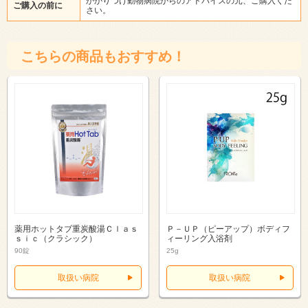
かかりつけ動物病院からのアドバイスの元、ご購入くだ
ご購入の前に
さい。
こちらの商品もおすすめ！
薬用ホットタブ重炭酸湯Ｃｌａｓ
Ｐ－ＵＰ（ピーアップ）ボディフ
ｓｉｃ（クラシック）
ィーリング入浴剤
90錠
25g
取扱い病院
取扱い病院