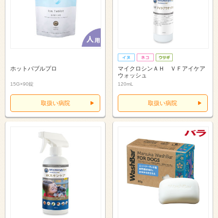
ホットバブルプロ
マイクロシンＡＨ ＶＦアイケア
ウォッシュ
15G×90錠
120mL
取扱い病院
取扱い病院