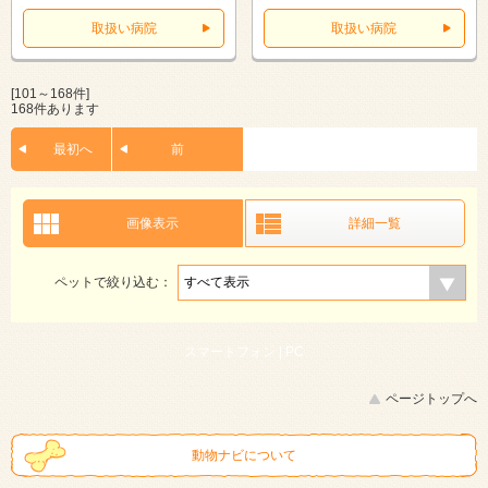
取扱い病院
取扱い病院
[101～168件]
168件あります
最初へ
前
画像表示
詳細一覧
ペットで絞り込む：
スマートフォン |
PC
ページトップへ
動物ナビについて