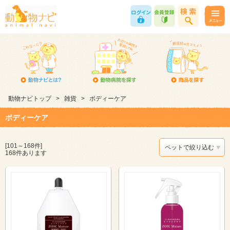
動物ナビトップ
>
雑貨
>
ボディーケア
ボディーケア
[101～168件]
ペットで絞り込む
168件あります