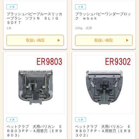
プラッシュパピーブルースリッカ
プラッシュパピーワンダーブロッ
ーブラシ ソフトＮ ＳＬＩＧ
ク ｗｂｏｋ
ＳＯＦＴ
1本
100g 犬用
取扱い病院
取扱い病院
ペットクラブ 犬用バリカン Ｅ
ペットクラブ 犬用バリカン Ｅ
Ｒ８０３ＰＰ－Ａ用替刃（ＥＲ９
Ｒ８０７ＰＰ－Ａ用替刃（ＥＲ９
８０３）
３０２）