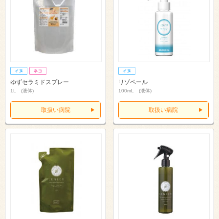
ゆずセラミドスプレー
リゾペール
1L (液体)
100mL (液体)
取扱い病院
取扱い病院