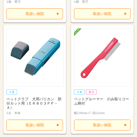
1個 替刃
1個 替刃
取扱い病院
取扱い病院
ペットクラブ 犬用バリカン 部
ペットグルーマー のみ取りコー
分カット用（ＥＲ８０３ＰＰ－
ム柄付
Ａ）
1台 本体
幅135mm ﾋﾟﾝ長12mm
取扱い病院
取扱い病院