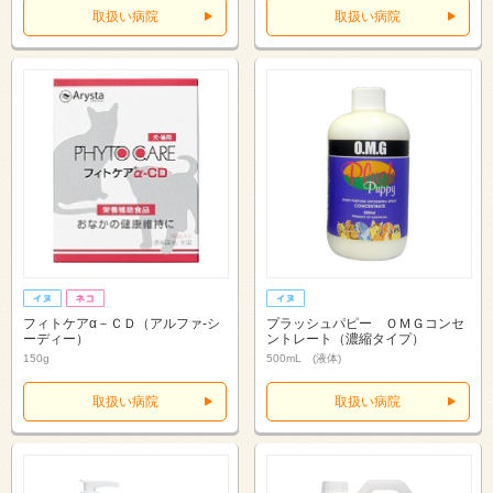
取扱い病院
取扱い病院
フィトケアα－ＣＤ（アルファ‐シ
プラッシュパピー ＯＭＧコンセ
ーディー）
ントレート（濃縮タイプ）
150g
500mL (液体)
取扱い病院
取扱い病院