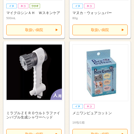
マイクロシンＡＨ Ｗスキンケア
マヌカ・ウォッシュバー
500mL
80g
取扱い病院
取扱い病院
ミラブルＺＥＲＯウルトラファイ
メニワンピュアコットン
ンバブル生成シャワーヘッド
16包/1箱