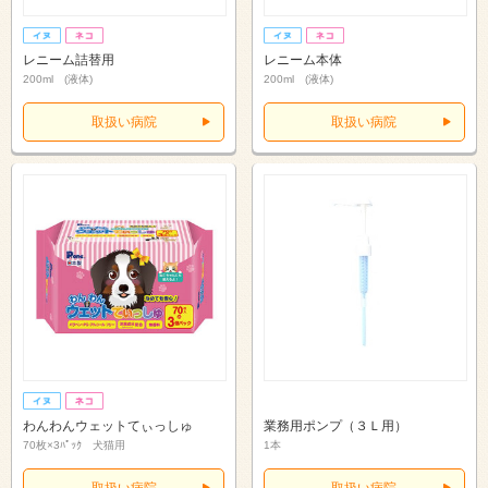
レニーム詰替用
レニーム本体
200ml (液体)
200ml (液体)
取扱い病院
取扱い病院
わんわんウェットてぃっしゅ
業務用ポンプ（３Ｌ用）
70枚×3ﾊﾟｯｸ 犬猫用
1本
取扱い病院
取扱い病院