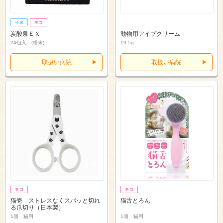
炭酸泉ＥＸ
動物用アイプクリーム
24包入 (粉末)
19.5g
取扱い病院
取扱い病院
猫壱 ストレスなくスパッと切れ
猫舌とろん
る爪切り（日本製）
1個 猫用
1個 猫用