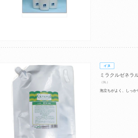
ミラクルゼネラ
（3L）
泡立ちがよく、しっか