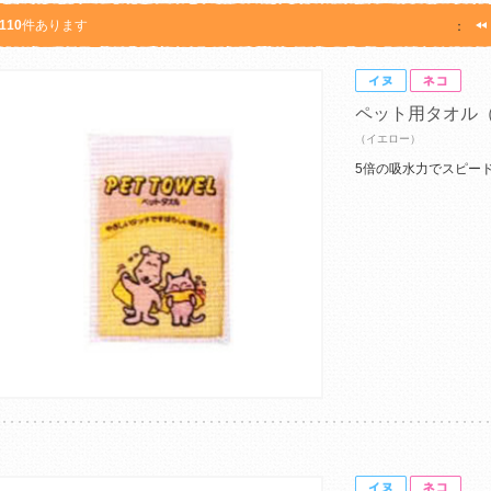
110
件あります
：
ペット用タオル
（イエロー）
5倍の吸水力でスピー