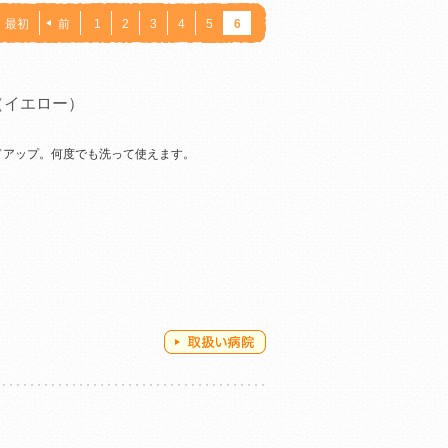
最初
前
1
2
3
4
5
6
（イエロー）
ドアップ。何度でも洗って使えます。