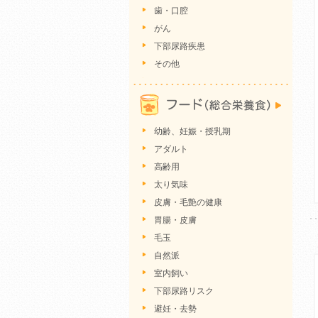
歯・口腔
がん
下部尿路疾患
その他
幼齢、妊娠・授乳期
アダルト
高齢用
太り気味
皮膚・毛艶の健康
胃腸・皮膚
毛玉
自然派
室内飼い
下部尿路リスク
避妊・去勢