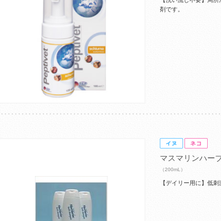
【洗い流し不要】局所
剤です。
マスマリンハー
（200mL）
【デイリー用に】低刺