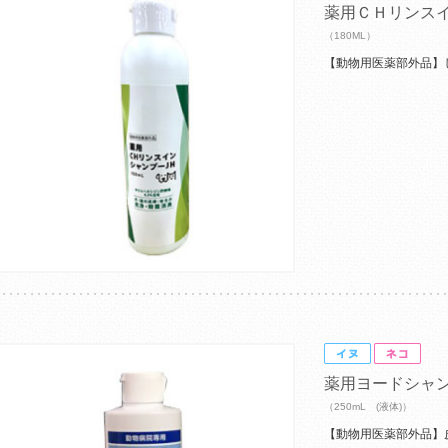
薬用ＣＨリンス
（180ML）
【動物用医薬部外品】
薬用ヨードシャ
（250mL (液体)）
【動物用医薬部外品】