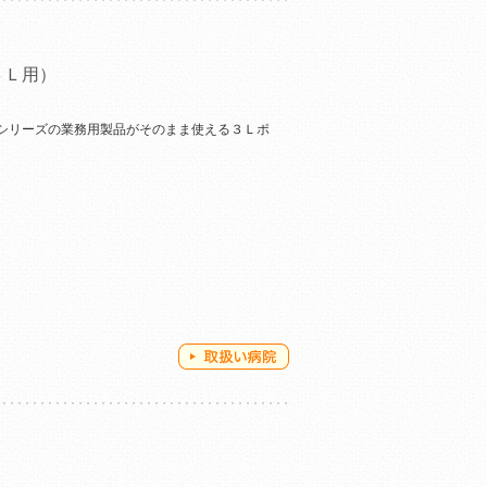
３Ｌ用）
TQシリーズの業務用製品がそのまま使える３Ｌポ