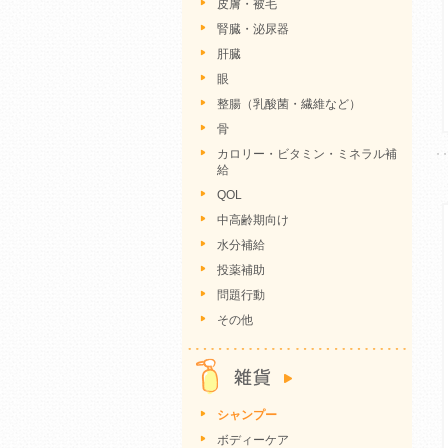
皮膚・被毛
腎臓・泌尿器
肝臓
眼
整腸（乳酸菌・繊維など）
骨
カロリー・ビタミン・ミネラル補
給
QOL
中高齢期向け
水分補給
投薬補助
問題行動
その他
シャンプー
ボディーケア