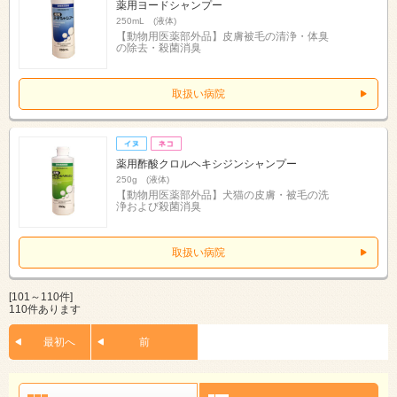
薬用ヨードシャンプー
250mL (液体)
【動物用医薬部外品】皮膚被毛の清浄・体臭
の除去・殺菌消臭
取扱い病院
薬用酢酸クロルヘキシジンシャンプー
250g (液体)
【動物用医薬部外品】犬猫の皮膚・被毛の洗
浄および殺菌消臭
取扱い病院
[101～110件]
110件あります
最初へ
前