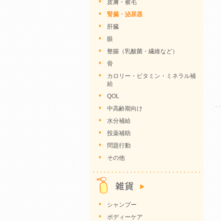
皮膚・被毛
腎臓・泌尿器
肝臓
眼
整腸（乳酸菌・繊維など）
骨
カロリー・ビタミン・ミネラル補
給
QOL
中高齢期向け
水分補給
投薬補助
問題行動
その他
シャンプー
ボディーケア