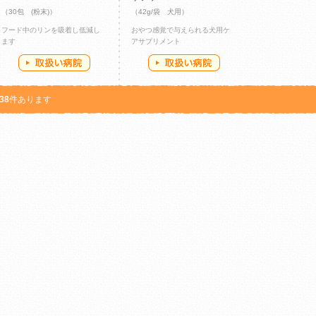
（30包 (粉末)）
（42g/袋 犬用）
フード中のリンを吸着し低減し
おやつ感覚で与えられる犬用ケ
ます
アサプリメント
38
件あります