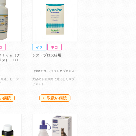
Ｐｌｕｓ（ク
シストプロ犬猫用
ラス） ＤＬ
）
（30ｶﾌﾟｾﾙ (ソフトカプセル)）
に最適。ビーフ
犬猫の下部尿路に対応したサプ
プ
リメント