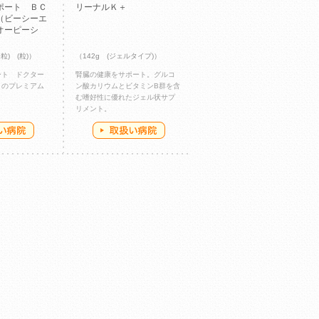
ポート ＢＣ
リーナルＫ＋
（ビーシーエ
オーピーシ
80粒) (粒)）
（142g (ジェルタイプ)）
ート ドクター
腎臓の健康をサポート。グルコ
 のプレミアム
ン酸カリウムとビタミンB群を含
む嗜好性に優れたジェル状サプ
リメント。