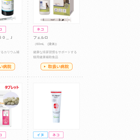
６０＿Ｊ
フェルロ
）
（60mL (液体)）
するカリウム補
健康な排尿習慣をサポートする
猫用健康補助食品