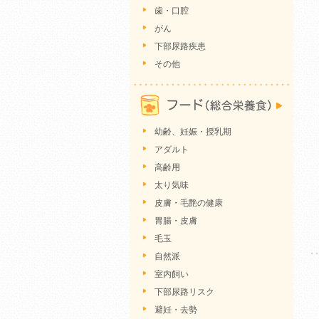
歯・口腔
がん
下部尿路疾患
その他
幼齢、妊娠・授乳期
アダルト
高齢用
太り気味
皮膚・毛艶の健康
胃腸・皮膚
毛玉
自然派
室内飼い
下部尿路リスク
避妊・去勢