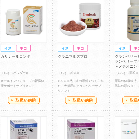
カリナールコンボ
クラニマルズプロ
クランベリー
ランベリープ
－メチオニン
（40g (パウダー)）
（60g (粉末)）
（100g (顆粒)
オールインワンタイプの腎臓健
100％自然由来の原料でつくられ
尿路の健康維持
康サポートサプリメント
た、犬猫用のクランベリーサプ
風味の顆粒タイ
リメント