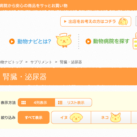
動物ナビトップ
>
サプリメント
>
腎臓・泌尿器
腎臓・泌尿器