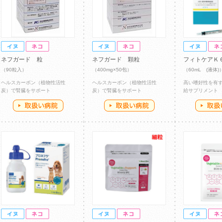
ネフガード 粒
ネフガード 顆粒
フィトケアＫ
（90粒入）
（400mg×50包）
（60mL (液体)
ヘルスカーボン（植物性活性
ヘルスカーボン（植物性活性
高い嗜好性を有
炭）で腎臓をサポート
炭）で腎臓をサポート
給サプリメント