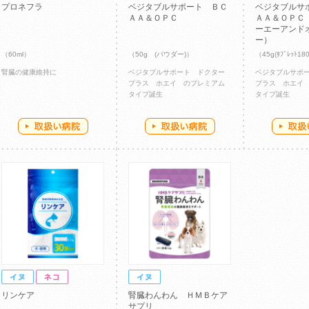
プロネフラ
ベジタブルサポート ＢＣ
ベジタブルサ
ＡＡ＆ＯＰＣ
ＡＡ＆ＯＰＣ
ーエーアンド
ー）
（60ml）
（50g (パウダー)）
（45g(ﾀﾌﾞﾚｯﾄ1
腎臓の健康維持に
ベジタブルサポート ドクター
ベジタブルサポ
プラス ホエイ のプレミアム
プラス ホエイ
タイプ誕生
タイプ誕生
リンケア
腎臓わんわん ＨＭＢケア
サプリ