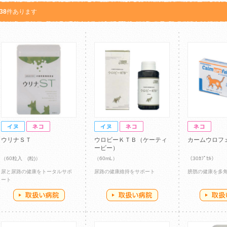
38
件あります
ウリナＳＴ
ウロビーＫＴＢ（ケーティ
カームウロフ
ービー）
（60粒入 (粒)）
（60mL）
（30ｶﾌﾟｾﾙ）
尿と尿路の健康をトータルサポ
尿路の健康維持をサポート
膀胱の健康を多
ート