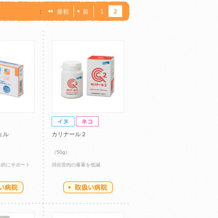
：
最初
前
1
2
ェル
カリナール２
（50g）
角的にサポート
消化管内の毒素を低減