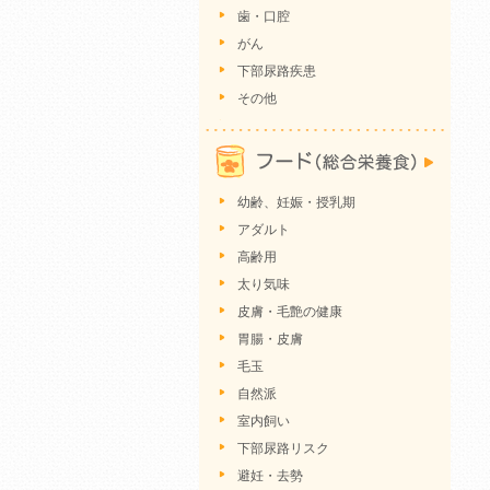
歯・口腔
がん
下部尿路疾患
その他
幼齢、妊娠・授乳期
アダルト
高齢用
太り気味
皮膚・毛艶の健康
胃腸・皮膚
毛玉
自然派
室内飼い
下部尿路リスク
避妊・去勢