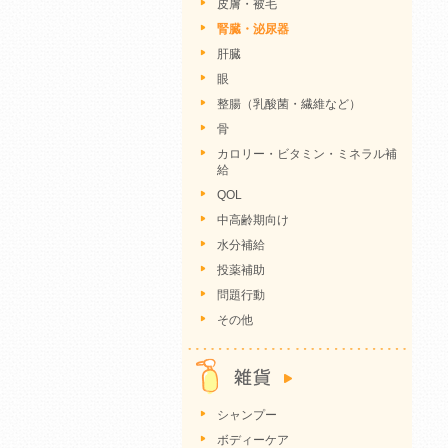
皮膚・被毛
腎臓・泌尿器
肝臓
眼
整腸（乳酸菌・繊維など）
骨
カロリー・ビタミン・ミネラル補
給
QOL
中高齢期向け
水分補給
投薬補助
問題行動
その他
シャンプー
ボディーケア