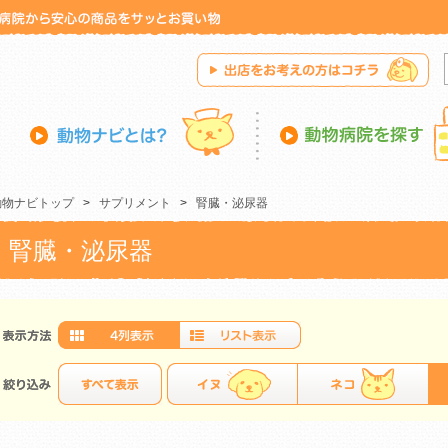
動物ナビトップ
>
サプリメント
>
腎臓・泌尿器
腎臓・泌尿器