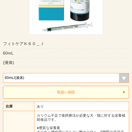
フィトケアＫ６０＿Ｊ
60mL
(液体)
取扱い病院
在庫
あり
カリウム不足で食餌療法が必要な犬・猫に対する栄養補
助食品です。
●豊富な栄養素
カリウム補給源にグルコン酸カリウム、9種類の必須ア