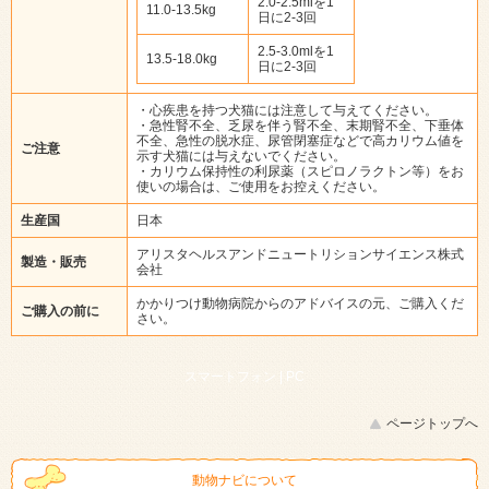
2.0-2.5mlを1
11.0-13.5kg
日に2-3回
2.5-3.0mlを1
13.5-18.0kg
日に2-3回
・心疾患を持つ犬猫には注意して与えてください。
・急性腎不全、乏尿を伴う腎不全、末期腎不全、下垂体
不全、急性の脱水症、尿管閉塞症などで高カリウム値を
ご注意
示す犬猫には与えないでください。
・カリウム保持性の利尿薬（スピロノラクトン等）をお
使いの場合は、ご使用をお控えください。
生産国
日本
アリスタヘルスアンドニュートリションサイエンス株式
製造・販売
会社
かかりつけ動物病院からのアドバイスの元、ご購入くだ
ご購入の前に
さい。
スマートフォン |
PC
ページトップへ
動物ナビについて