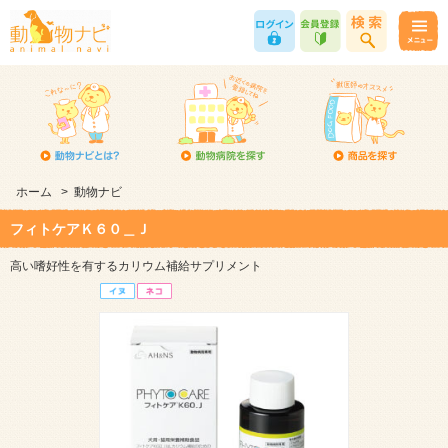
ホーム
>
動物ナビ
フィトケアＫ６０＿Ｊ
高い嗜好性を有するカリウム補給サプリメント