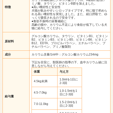
ミノ酸、タウリン、ビタミンB群を加えました。
特徴
●高い嗜好性と安全性
犬猫が飲みやすいシロップタイプです。特に猫で求めら
れる高い嗜好性を実現しました。また、経口摂取で、ゆ
っくり吸収されるので安全です。
●食欲不振時の栄養補給に
高齢の猫や、カリウム不足により食欲が低下している犬
猫に給与してください。
グルコン酸カリウム、タウリン、ビタミンB1、ビタミン
B2、ビタミンB3、ビタミンB5、ビタミンB6、ビタミン
原材料
B12、EDTA、プロピルパラベン、エチルパラベン、ブ
チルパラベン、アミノ酸製剤
成分
カリウム含量/1ml中：グルコン酸カリウム234mg
下記を目安に、獣医師の指導の下、血中カリウム値に注
意しながら与えてください。
体重
与え方
1.0mlを1日に
4.5kg未満
2-3回
1.0-1.5mlを1
4.5-7.0kg
日に2-3回
給与量
1.5-2.0mlを1
7.0-11.0kg
日に2-3回