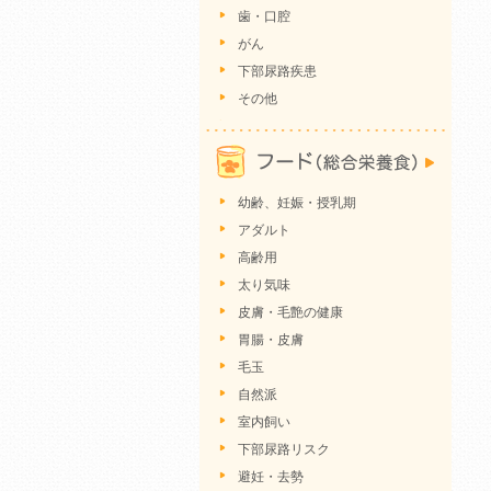
歯・口腔
がん
下部尿路疾患
その他
幼齢、妊娠・授乳期
アダルト
高齢用
太り気味
皮膚・毛艶の健康
胃腸・皮膚
毛玉
自然派
室内飼い
下部尿路リスク
避妊・去勢