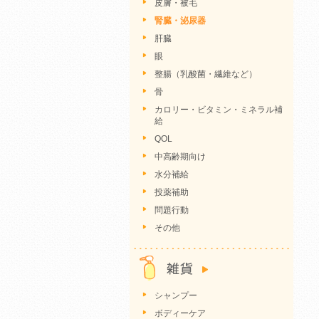
皮膚・被毛
腎臓・泌尿器
肝臓
眼
整腸（乳酸菌・繊維など）
骨
カロリー・ビタミン・ミネラル補
給
QOL
中高齢期向け
水分補給
投薬補助
問題行動
その他
シャンプー
ボディーケア