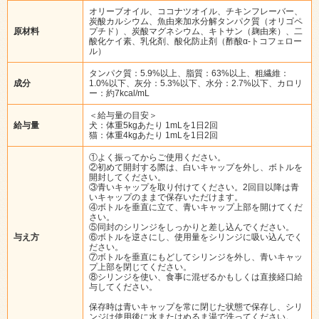
オリーブオイル、ココナツオイル、チキンフレーバー、
炭酸カルシウム、魚由来加水分解タンパク質（オリゴペ
原材料
プチド）、炭酸マグネシウム、キトサン（麹由来）、二
酸化ケイ素、乳化剤、酸化防止剤（酢酸α-トコフェロー
ル）
タンパク質：5.9%以上、脂質：63%以上、粗繊維：
成分
1.0%以下、灰分：5.3%以下、水分：2.7%以下、カロリ
ー：約7kcal/mL
＜給与量の目安＞
給与量
犬：体重5kgあたり 1mLを1日2回
猫：体重4kgあたり 1mLを1日2回
①よく振ってからご使用ください。
②初めて開封する際は、白いキャップを外し、ボトルを
開封してください。
③青いキャップを取り付けてください。2回目以降は青
いキャップのままで保存いただけます。
④ボトルを垂直に立て、青いキャップ上部を開けてくだ
さい。
⑤同封のシリンジをしっかりと差し込んでください。
与え方
⑥ボトルを逆さにし、使用量をシリンジに吸い込んでく
ださい。
⑦ボトルを垂直にもどしてシリンジを外し、青いキャッ
プ上部を閉じてください。
⑧シリンジを使い、食事に混ぜるかもしくは直接経口給
与してください。
保存時は青いキャップを常に閉じた状態で保存し、シリ
ンジは使用後に水またはぬるま湯で洗ってください。