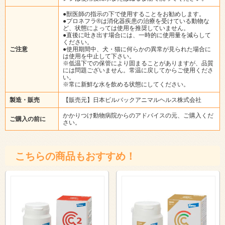
●獣医師の指示の下で使用することをお勧めします。
●プロネフラ®は消化器疾患の治療を受けている動物な
ど、状態によっては使用を推奨していません。
●直後に吐き出す場合には、一時的に使用量を減らして
ください。
ご注意
●使用期間中、犬・猫に何らかの異常が見られた場合に
は使用を中止して下さい。
※低温下での保管により固まることがありますが、品質
には問題ございません。常温に戻してからご使用くださ
い。
※常に新鮮な水を飲める状態にしてください。
製造・販売
【販売元】日本ビルバックアニマルヘルス株式会社
かかりつけ動物病院からのアドバイスの元、ご購入くだ
ご購入の前に
さい。
こちらの商品もおすすめ！