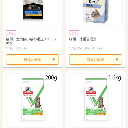
猫用 室内飼い猫の毛玉ケア チ
猫用 体重管理用
キン
1.5kg (ドライ)
1.5kg(250g×6) (ドライ)
取扱い病院
取扱い病院