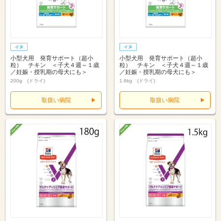
小型犬用 発育サポート（超小
小型犬用 発育サポート（超小
粒） チキン ＜子犬４週～１歳
粒） チキン ＜子犬４週～１歳
／妊娠・授乳期の母犬にも＞
／妊娠・授乳期の母犬にも＞
200g (ドライ)
1.6kg (ドライ)
取扱い病院
取扱い病院