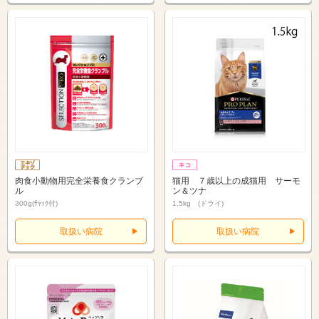
肉食小動物用完全栄養食クランブ
猫用 ７歳以上の成猫用 サーモ
ル
ン＆ツナ
300g(ﾁｬｯｸ付)
1.5kg (ドライ)
取扱い病院
取扱い病院