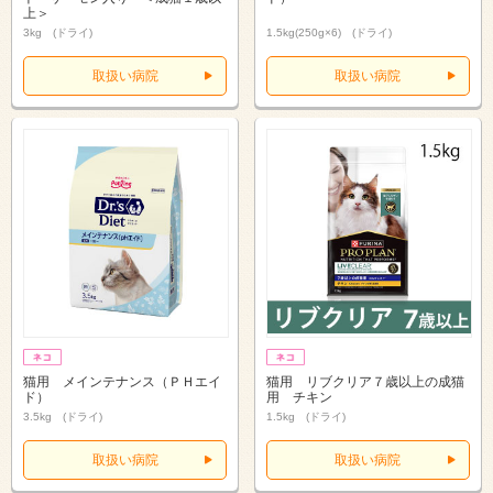
上＞
3kg (ドライ)
1.5kg(250g×6) (ドライ)
取扱い病院
取扱い病院
猫用 メインテナンス（ＰＨエイ
猫用 リブクリア７歳以上の成猫
ド）
用 チキン
3.5kg (ドライ)
1.5kg (ドライ)
取扱い病院
取扱い病院