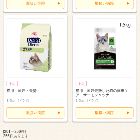
取扱い病院
取扱い病院
猫用 避妊・去勢
猫用 避妊去勢した猫の体重ケ
ア サーモン＆ツナ
3.5kg (ドライ)
1.5kg (ドライ)
取扱い病院
取扱い病院
[201～256件]
256件あります