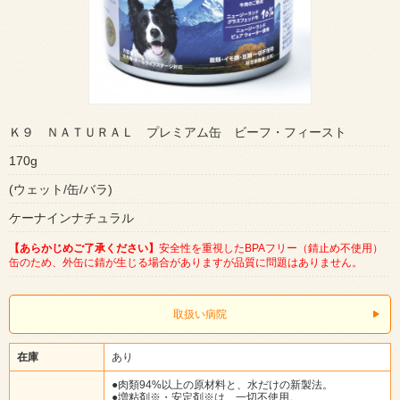
Ｋ９ ＮＡＴＵＲＡＬ プレミアム缶 ビーフ・フィースト
170g
(ウェット/缶/バラ)
ケーナインナチュラル
【あらかじめご了承ください】
安全性を重視したBPAフリー（錆止め不使用）
缶のため、外缶に錆が生じる場合がありますが品質に問題はありません。
取扱い病院
在庫
あり
●肉類94%以上の原材料と、水だけの新製法。
●増粘剤※・安定剤※は、一切不使用。