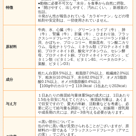
●動物に必要不可欠な「水分」を食事から自然に摂取。
特徴
●「開けやすく、出しやすく、汚れにくい。」新感覚の
缶詰。
※発がん性が報告されている「カラギーナン」などの増
粘剤や安定剤は、一切使用されていません。
牛肉、水、心臓（牛）、グリーントライプ（牛）、肺
（牛）、腎臓（牛）、肝臓（牛）、ひまわり油、フラッ
クスシードフレーク、にんじん、ニュージーランド緑イ
貝、かぼちゃ、ブロッコリー、乾燥昆布、リン酸二カリ
原材料
ウム、塩化ナトリウム、ミネラル類（プロティネイト亜
鉛、プロティネイト鉄、酸化マグネシウム、セレン酵
母、プロティネイト銅、プロティネイトマンガン）、ビ
タミン類（ビタミンE、ビタミンB1、ベータカロチン、
葉酸、ビタミンD3）
粗たん白質8.5%以上、粗脂肪7.0%以上、粗繊維2.0%以
下、粗灰分10.0%以下、水分82.0%以下、オメガ3脂肪
成分
酸0.1%以上、オメガ6脂肪酸0.4%以上
【100g中のカロリー】119.0kcal（1缶あたり202kcal）
１日あたりの推奨給与量体重5kgの成犬には、1日あたり
1.5缶を目安に与えてください。推奨給与量は、あくま
与え方
で目安ですので、愛犬の年齢、活動量などを考慮し、必
要に応じて給与量を調節してください。妊娠期・授乳期
や成長期の犬には、約2～3倍与える必要があります。
≪黒い部分について≫
缶の中に黒い塊が見受けられることがございますが、原
材料の一部である「フラックスシードフレーク（アマニ
の実）」でございます。