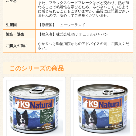
ご注意
また、フラックスシードフレークは水と交わり、熱が加
わることで粘着性を帯びるため、ネバネバしているよう
に感じられることもございますが、品質には問題ござい
ませんので、安心してご使用くださいませ。
生産国
【原産国】ニュージーランド
製造・販売
【輸入者】株式会社K9ナチュラルジャパン
かかりつけ動物病院からのアドバイスの元、ご購入くだ
ご購入の前に
さい。
このシリーズの商品