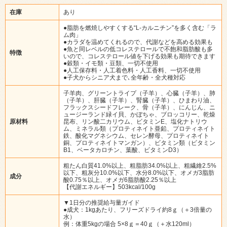
在庫
あり
●脂肪を燃焼しやすくする“L-カルニチン”を多く含む「ラ
ム肉」
●カラダを温めてくれるので、代謝などを高める効果も
●魚と同レベルの低コレステロールで不飽和脂肪酸も多
特徴
いので、コレステロール値を下げる効果も期待できます
●穀類・イモ類・豆類、一切不使用
●人工保存料・人工着色料・人工香料、一切不使用
●子犬からシニア犬まで､全年齢・全犬種対応
子羊肉、グリーントライプ（子羊）、心臓（子羊）、肺
（子羊）、肝臓（子羊）、腎臓（子羊）、ひまわり油、
フラックスシードフレーク、骨（子羊）、にんじん、ニ
ュージーランド緑イ貝、かぼちゃ、ブロッコリー、乾燥
原材料
昆布、リン酸二カリウム、ビタミンE、塩化ナトリウ
ム、ミネラル類（プロティネイト亜鉛、プロティネイト
鉄、酸化マグネシウム、セレン酵母、プロティネイト
銅、プロティネイトマンガン）、ビタミン類（ビタミン
B1、ベータカロチン、葉酸、ビタミンD3）
粗たん白質41.0%以上、粗脂肪34.0%以上、粗繊維2.5%
以下、粗灰分10.0%以下、水分8.0%以下、オメガ3脂肪
成分
酸0.75％以上、オメガ6脂肪酸2.25％以上
【代謝エネルギー】503kcal/100g
▼1日分の推奨給与量ガイド
●成犬：1kgあたり、フリーズドライ約8ｇ（＋3倍量の
水）
例：体重5kgの場合 5×8ｇ＝40ｇ（＋水120ml）