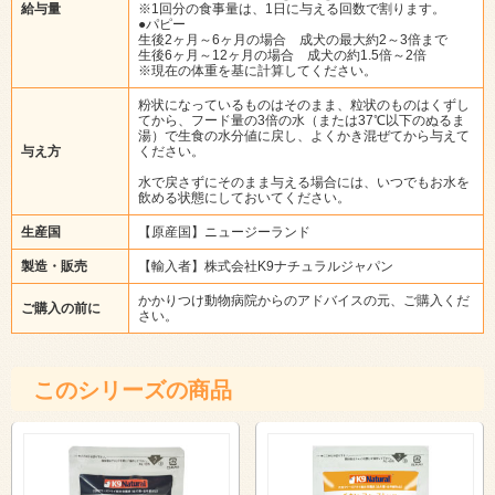
給与量
※1回分の食事量は、1日に与える回数で割ります。
●パピー
生後2ヶ月～6ヶ月の場合 成犬の最大約2～3倍まで
生後6ヶ月～12ヶ月の場合 成犬の約1.5倍～2倍
※現在の体重を基に計算してください。
粉状になっているものはそのまま、粒状のものはくずし
てから、フード量の3倍の水（または37℃以下のぬるま
湯）で生食の水分値に戻し、よくかき混ぜてから与えて
与え方
ください。
水で戻さずにそのまま与える場合には、いつでもお水を
飲める状態にしておいてください。
生産国
【原産国】ニュージーランド
製造・販売
【輸入者】株式会社K9ナチュラルジャパン
かかりつけ動物病院からのアドバイスの元、ご購入くだ
ご購入の前に
さい。
このシリーズの商品