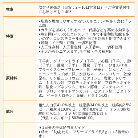
取寄せ後発送（目安：2～10日営業日）※ご注文受付後
在庫
にお届け日をご連絡
●脂肪を燃焼しやすくする“L-カルニチン”を多く含む「ラ
ム肉」
●カラダを温めてくれるので、代謝などを高める効果も
●魚と同レベルの低コレステロールで不飽和脂肪酸も多
特徴
いので、コレステロール値を下げる効果も期待できます
●穀類・イモ類・豆類、一切不使用
●人工保存料・人工着色料・人工香料、一切不使用
●子犬からシニア犬まで､全年齢・全犬種対応
子羊肉、グリーントライプ（子羊）、心臓（子羊）、肺
（子羊）、肝臓（子羊）、腎臓（子羊）、ひまわり油、
フラックスシードフレーク、骨（子羊）、にんじん、ニ
ュージーランド緑イ貝、かぼちゃ、ブロッコリー、乾燥
原材料
昆布、リン酸二カリウム、ビタミンE、塩化ナトリウ
ム、ミネラル類（プロティネイト亜鉛、プロティネイト
鉄、酸化マグネシウム、セレン酵母、プロティネイト
銅、プロティネイトマンガン）、ビタミン類（ビタミン
B1、ベータカロチン、葉酸、ビタミンD3）
粗たん白質41.0%以上、粗脂肪34.0%以上、粗繊維2.5%
以下、粗灰分10.0%以下、水分8.0%以下、オメガ3脂肪
成分
酸0.75％以上、オメガ6脂肪酸2.25％以上
【代謝エネルギー】503kcal/100g
▼1日分の推奨給与量ガイド
●成犬：1kgあたり、フリーズドライ約8ｇ（＋3倍量の
水）