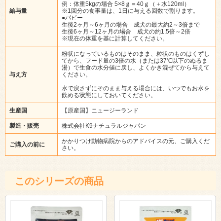
例：体重5kgの場合 5×8ｇ＝40ｇ（＋水120ml）
給与量
※1回分の食事量は、1日に与える回数で割ります。
●パピー
生後2ヶ月～6ヶ月の場合 成犬の最大約2～3倍まで
生後6ヶ月～12ヶ月の場合 成犬の約1.5倍～2倍
※現在の体重を基に計算してください。
粉状になっているものはそのまま、粒状のものはくずし
てから、フード量の3倍の水（または37℃以下のぬるま
湯）で生食の水分値に戻し、よくかき混ぜてから与えて
与え方
ください。
水で戻さずにそのまま与える場合には、いつでもお水を
飲める状態にしておいてください。
生産国
【原産国】ニュージーランド
製造・販売
株式会社K9ナチュラルジャパン
かかりつけ動物病院からのアドバイスの元、ご購入くだ
ご購入の前に
さい。
このシリーズの商品