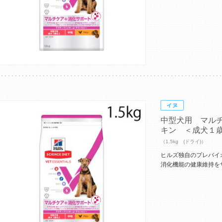
中型犬用 マル
キン ＜成犬１
（1.5kg (ドライ)）
ヒルズ独自のプレバイ
消化機能の健康維持を