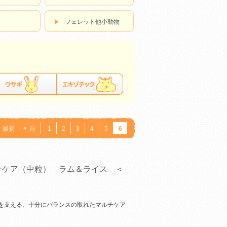
フェレット他小動物
最初
前
1
2
3
4
5
6
チケア（中粒） ラム＆ライス ＜
を支える、十分にバランスの取れたマルチケア