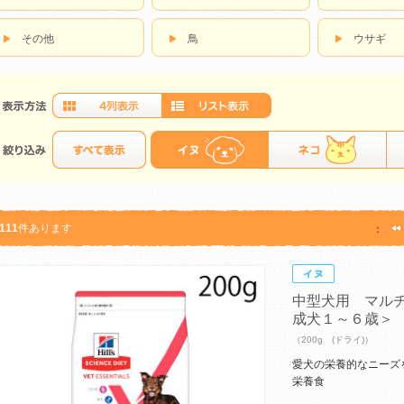
その他
鳥
ウサギ
111
件あります
：
中型犬用 マル
成犬１～６歳＞
（200g (ドライ)）
愛犬の栄養的なニーズ
栄養食