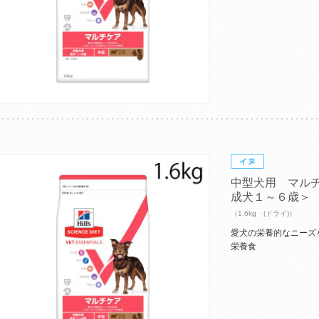
中型犬用 マル
成犬１～６歳＞
（1.6kg (ドライ)）
愛犬の栄養的なニーズ
栄養食