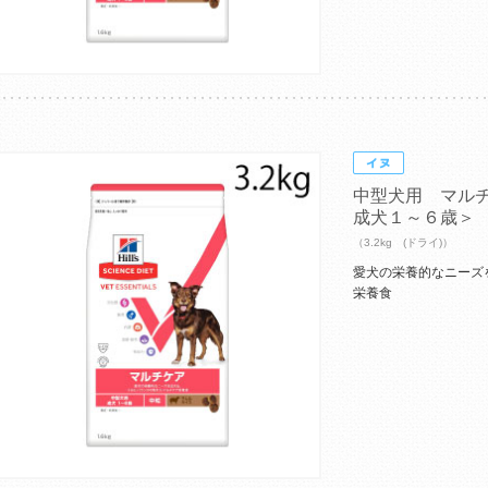
中型犬用 マル
成犬１～６歳＞
（3.2kg (ドライ)）
愛犬の栄養的なニーズ
栄養食