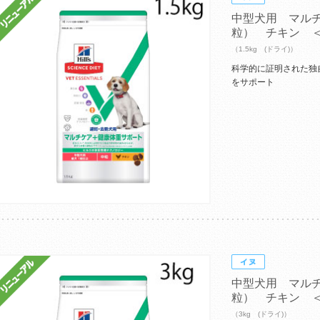
中型犬用 マル
粒） チキン 
（1.5kg (ドライ)）
科学的に証明された独
をサポート
中型犬用 マル
粒） チキン 
（3kg (ドライ)）