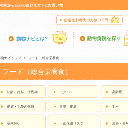
動物ナビトップ
>
フード（総合栄養食）
フード（総合栄養食）
幼齢、妊娠・授乳期
アダルト
高齢用
皮膚・毛艶の健康
胃腸・皮膚
毛玉
室内飼い
下部尿路リスク
避妊・去