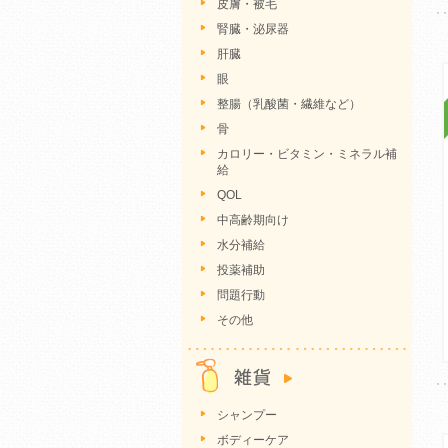
皮膚・被毛
腎臓・泌尿器
肝臓
眼
整腸（乳酸菌・繊維など）
骨
カロリー・ビタミン・ミネラル補
給
QOL
中高齢期向け
水分補給
投薬補助
問題行動
その他
シャンプー
ボディーケア