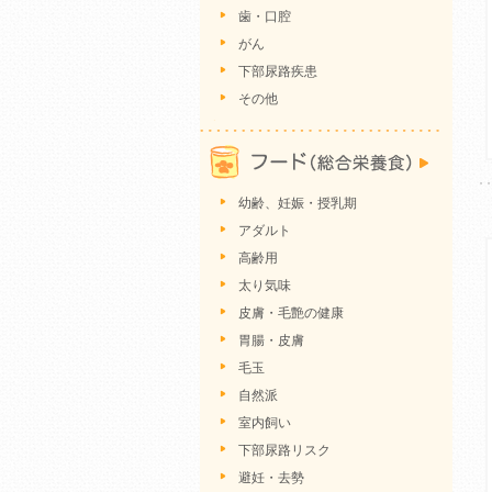
歯・口腔
がん
下部尿路疾患
その他
幼齢、妊娠・授乳期
アダルト
高齢用
太り気味
皮膚・毛艶の健康
胃腸・皮膚
毛玉
自然派
室内飼い
下部尿路リスク
避妊・去勢