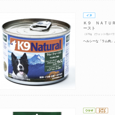
Ｋ９ ＮＡＴＵ
ースト
（170g (ウェット/缶/バラ
ヘルシーな「ラム肉」