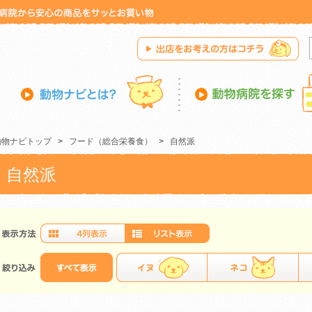
動物ナビトップ
>
フード（総合栄養食）
>
自然派
自然派