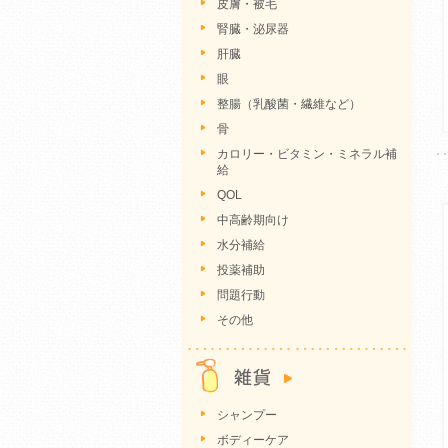
皮膚・被毛
腎臓・泌尿器
肝臓
眼
整腸（乳酸菌・繊維など）
骨
カロリー・ビタミン・ミネラル補
給
QOL
中高齢期向け
水分補給
投薬補助
問題行動
その他
シャンプー
ボディーケア