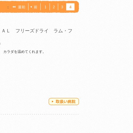
：
最初
前
1
2
3
4
ＲＡＬ フリーズドライ ラム・フ
)）
。 カラダを温めてくれます。