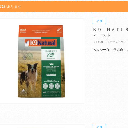
71
件あります
Ｋ９ ＮＡＴＵ
ィースト
（1.8kg (フリーズドライ
ヘルシーな「ラム肉」