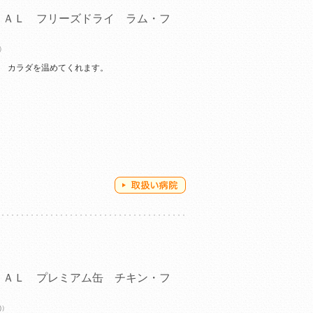
ＲＡＬ フリーズドライ ラム・フ
)）
。 カラダを温めてくれます。
ＲＡＬ プレミアム缶 チキン・フ
)）