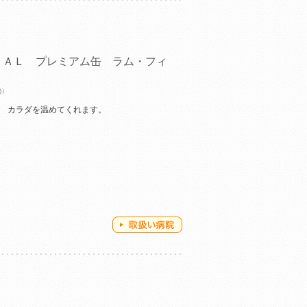
ＲＡＬ プレミアム缶 ラム・フィ
)）
。 カラダを温めてくれます。