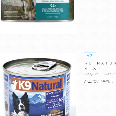
Ｋ９ ＮＡＴＵ
ィースト
（170g (ウェット/缶/バラ
クセがない「牛肉」。