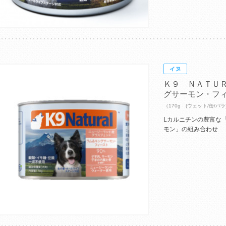
Ｋ９ ＮＡＴＵ
グサーモン・フ
（170g (ウェット/缶/バラ
Lカルニチンの豊富な
モン」の組み合わせ