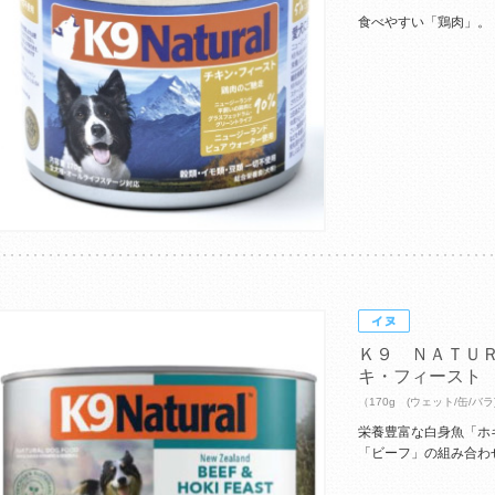
食べやすい「鶏肉」。
Ｋ９ ＮＡＴＵ
キ・フィースト
（170g (ウェット/缶/バラ
栄養豊富な白身魚「ホ
「ビーフ」の組み合わ