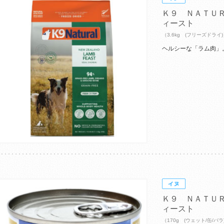
Ｋ９ ＮＡＴＵ
ィースト
（3.6kg (フリーズドライ
ヘルシーな「ラム肉」
Ｋ９ ＮＡＴＵ
ィースト
（170g (ウェット/缶/バラ