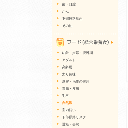
歯・口腔
がん
下部尿路疾患
その他
幼齢、妊娠・授乳期
アダルト
高齢用
太り気味
皮膚・毛艶の健康
胃腸・皮膚
毛玉
自然派
室内飼い
下部尿路リスク
避妊・去勢