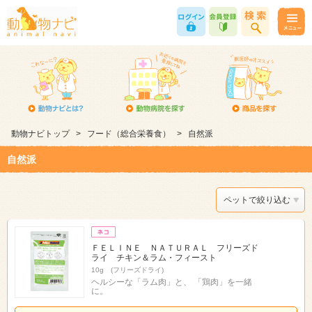
動物ナビトップ
>
フード（総合栄養食）
>
自然派
自然派
ペットで絞り込む
ＦＥＬＩＮＥ ＮＡＴＵＲＡＬ フリーズド
ライ チキン＆ラム・フィースト
10g (フリーズドライ)
ヘルシーな「ラム肉」と、 「鶏肉」を一緒
に。