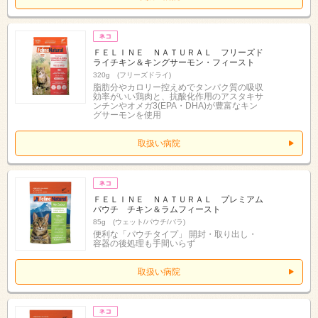
ＦＥＬＩＮＥ ＮＡＴＵＲＡＬ フリーズド
ライチキン＆キングサーモン・フィースト
320g (フリーズドライ)
脂肪分やカロリー控えめでタンパク質の吸収
効率がいい鶏肉と、抗酸化作用のアスタキサ
ンチンやオメガ3(EPA・DHA)が豊富なキン
グサーモンを使用
取扱い病院
ＦＥＬＩＮＥ ＮＡＴＵＲＡＬ プレミアム
パウチ チキン＆ラムフィースト
85g (ウェット/パウチ/バラ)
便利な「パウチタイプ」 開封・取り出し・
容器の後処理も手間いらず
取扱い病院