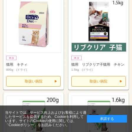
猫用 キティ
猫用 リブクリア子猫用 チキン
800g (ドライ)
1.5kg (ドライ)
取扱い病院
取扱い病院
当サイトでは、サービス向上およびお客様により適
したサービスを提供するため、Cookieを利用して
承諾する
います。サイトのCookieの使用に関しては、
「Cookieポリシー」
をお読みください。