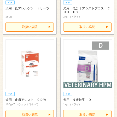
犬用 低アレルゲン トリーツ
犬用 低分子アシストプラス Ｃ
ＯＤ－ＨＹ
180g
2kg (ドライ)
取扱い病院
取扱い病院
犬用 皮膚アシスト ＣＤＷ
犬用 皮膚被毛 Ｄ
100g×7 (ウェット/トレイ)
1kg (ドライ)
取扱い病院
取扱い病院