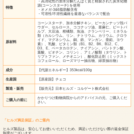
・高消化性の加水分解たんぱく質と精製された炭水化物
源(コーンスターチ) を使用
特徴
・オメガ-3&6脂肪酸含有
・可溶性/不溶性繊維を最適なバランスで配合
コーンスターチ、加水分解チキン、ピーカンナッツ殻パ
ウダー、セルロース、ココナッツ油、亜麻仁、ビートパ
ルプ、大豆油、柑橘類、魚油、クランベリー、ミネラル
類（カルシウム、リン、ナトリウム、カリウム、クロラ
イド、マグネシウム、銅、鉄、マンガン、亜鉛、ヨウ
原材料
素）、乳酸、ビタミン類（B1、B2、B6、B12、C、
D3、E、ベータカロテン、ナイアシン、パントテン酸、
葉酸、ビオチン、コリン）、アミノ酸類（タウリン、ト
リプトファン、メチオニン）、酸化防止剤（ミックスト
コフェロール、ローズマリー抽出物、緑茶抽出物）
成分
【代謝エネルギー】353kcal/100g
生産国
【原産国】チェコ
製造・販売
【販売元】日本ヒルズ・コルゲート株式会社
かかりつけ動物病院からのアドバイスの元、ご購入くだ
ご購入の前に
さい。
「ヒルズ満足保証」のご案内
ヒルズ製品は、安心してお使いいただくため、満足いただけない際の返金保証
制度がございます。