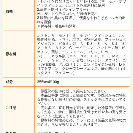
アレルゲンになりにくいといわれる魚（サーモン・ホワ
イトフィッシュ）とポテトを主原料に使用
2.穀物不使用（グレインフリー）
特徴
米、麦、トウモロコシなど穀物不使用
3.腸管内の臭いを吸収し、便臭をやわらげるユッカ抽出
物を配合
※保存料・着色料無添加
ポテト、サーモンミール、ホワイトフィッシュミール、
動物性油脂、トマトポマス、植物性油脂、フィッシュダ
イジェスト、ビタミン類（Ａ、D３、Ｅ、Ｋ、Ｂ１、Ｂ
２、Ｂ６、Ｂ１２、C、ナイアシン、パントテン酸、ビ
オチン、葉酸、イノシトール、コリン、L‐カルニチ
原材料
ン）、ミネラル類（Ｃａ、Ｎａ、Ｆｅ、Ｃｕ、Ｍｎ、Ｚ
ｎ、Ｉ、Ｓｅ、Ｃｏ）、食塩、レシチン、タウリン、ユ
ッカ抽出物、グルコサミン、コンドロイチン硫酸、L-ト
リプトファン、グレープシードエキス、酸化防止剤（ミ
ックストコフェロール）
成分
355kcal/100g
・獣医師の指導に従って給与してください。
・本品は特別に調製した療法食です。獣医師からの特別
な指導がない限り他の食物、スナック等は与えないでく
ださい。
ご注意
・高温多湿、直射日光を避け、乾燥した冷暗所に保管し
てください。特に、開封後の保管はカビや虫の害を受け
ないように注意してください。
・原材料の特性のため、ロットにより製品の色調や粒の
大きさ、形状が異なることがあります。