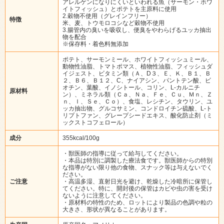
アレルゲンになりにくいといわれる魚（サーモン・ホワ
イトフィッシュ）とポテトを主原料に使用
2.穀物不使用（グレインフリー）
特徴
米、麦、トウモロコシなど穀物不使用
3.腸管内の臭いを吸収し、便臭をやわらげるユッカ抽出
物を配合
※保存料・着色料無添加
ポテト、サーモンミール、ホワイトフィッシュミール、
動物性油脂、トマトポマス、植物性油脂、フィッシュダ
イジェスト、ビタミン類（Ａ、D３、Ｅ、Ｋ、Ｂ１、Ｂ
２、Ｂ６、Ｂ１２、C、ナイアシン、パントテン酸、ビ
オチン、葉酸、イノシトール、コリン、L‐カルニチ
原材料
ン）、ミネラル類（Ｃａ、Ｎａ、Ｆｅ、Ｃｕ、Ｍｎ、Ｚ
ｎ、Ｉ、Ｓｅ、Ｃｏ）、食塩、レシチン、タウリン、ユ
ッカ抽出物、グルコサミン、コンドロイチン硫酸、L-ト
リプトファン、グレープシードエキス、酸化防止剤（ミ
ックストコフェロール）
成分
355kcal/100g
・獣医師の指導に従って給与してください。
・本品は特別に調製した療法食です。獣医師からの特別
な指導がない限り他の食物、スナック等は与えないでく
ださい。
ご注意
・高温多湿、直射日光を避け、乾燥した冷暗所に保管し
てください。特に、開封後の保管はカビや虫の害を受け
ないように注意してください。
・原材料の特性のため、ロットにより製品の色調や粒の
大きさ、形状が異なることがあります。