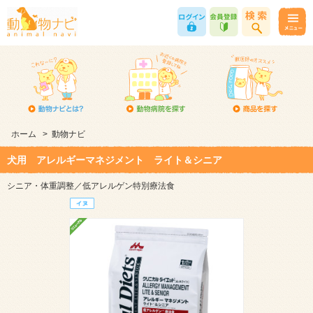
ホーム
>
動物ナビ
犬用 アレルギーマネジメント ライト＆シニア
シニア・体重調整／低アレルゲン特別療法食