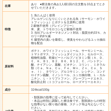
あり ●療法食の為お1人様1回の注文数を10点までとさ
在庫
せていただきます。
1. 魚たんぱく使用
アレルゲンになりにくいとされる魚（サーモン・ホワイ
トフィッシュ）とポテトを主原料に使用
2.穀物不使用（グレインフリー）
特徴
米、麦、トウモロコシなど穀物不使用
3. 当社アレルギーマネジメント対比：脂質分約33％、カ
ロリー約8％減
4. 腸管内の臭いを吸収し、便臭をやわらげるユッカ抽出
物を配合
ポテト、ホワイトフィッシュミール、サーモンミール、
トマトポマス、フィッシュダイジェスト、セルロース、
植物性油脂、乾燥ビートパルプ／ビタミン類（Ａ、Ｄ、
Ｅ、Ｋ、Ｂ１、Ｂ２、Ｂ６、Ｂ１２、Ｃ、パントテン
酸、ナイアシン、葉酸、ビオチン、コリン）、ミネラル
原材料
類（Ｃａ、Ｎａ、Ｃｕ、Ｆｅ、Ｍｎ、Ｚｎ、Ｃｏ、Ｓ
ｅ、Ｉ）、タウリン、グルコサミン、レシチン、コンド
ロイチン硫酸、イノシトール、ユッカ抽出物、Ｌ－カル
ニチン、Ｌ－トリプトファン、グレープシードエキス、
酸化防止剤（トコフェロール、ローズマリーエキス）
成分
324kcal/100g
・獣医師の指導に従って給与してください。
・本品は特別に調製した療法食です。獣医師からの特別
な指導がない限り他の食物、スナック等は与えないでく
ださい。