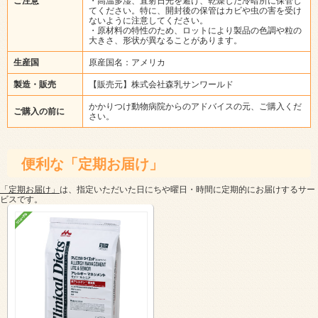
ご注意
・高温多湿、直射日光を避け、乾燥した冷暗所に保管し
てください。特に、開封後の保管はカビや虫の害を受け
ないように注意してください。
・原材料の特性のため、ロットにより製品の色調や粒の
大きさ、形状が異なることがあります。
生産国
原産国名：アメリカ
製造・販売
【販売元】株式会社森乳サンワールド
かかりつけ動物病院からのアドバイスの元、ご購入くだ
ご購入の前に
さい。
便利な「定期お届け」
「定期お届け」
は、指定いただいた日にちや曜日・時間に定期的にお届けするサー
ビスです。